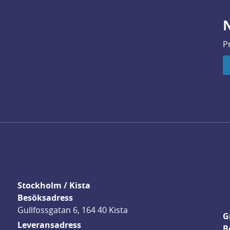
N
P
Stockholm / Kista
Besöksadress
Gullfossgatan 6, 164 40 Kista
G
Leveransadress
B