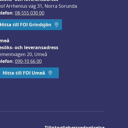
lof Arrhenius väg 31, Norra Sorunda
elefon
: 
08-555 030 00
Hitta till FOI Grindsjön
meå
esöks- och leveransadress
ementvägen 20, Umeå
elefon
: 
090-10 66 00
Hitta till FOI Umeå
Tillgänglighetsredogörelse