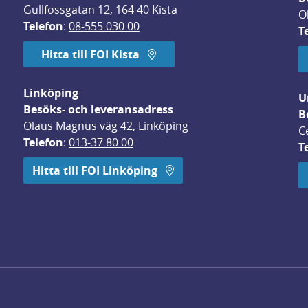
Gullfossgatan 12, 164 40 Kista
O
Telefon
: 
08-555 030 00
T
Hitta till FOI Kista
Linköping
U
Besöks- och leveransadress
B
Olaus Magnus väg 42, Linköping
C
Telefon
: 
013-37 80 00
T
 öppnas i nytt fönster.
Hitta till FOI Linköping