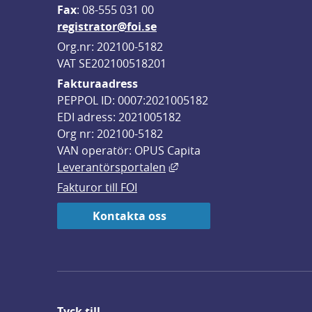
F
ax
: 08-555 031 00
registrator@foi.se
Org.nr: 202100-5182
VAT SE202100518201
Fakturaadress
PEPPOL ID: 0007:2021005182
EDI adress: 2021005182
Org nr: 202100-5182
VAN operatör: OPUS Capita
Länk till annan webbplats,
Leverantörsportalen
Fakturor till FOI
Kontakta oss
Tyck till ...