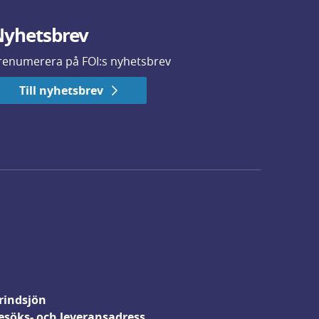
yhetsbrev
renumerera på FOI:s nyhetsbrev
Till nyhetsbrev
rindsjön
esöks- och leveransadress