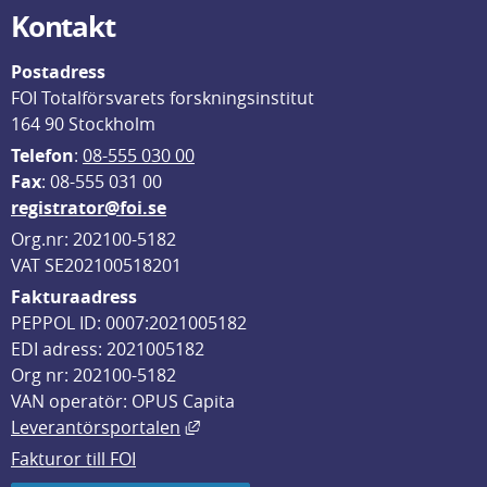
Kontakt
Postadress
FOI Totalförsvarets forskningsinstitut
164 90 Stockholm
Telefon
: 
08-555 030 00
F
ax
: 08-555 031 00
registrator@foi.se
Org.nr: 202100-5182
VAT SE202100518201
Fakturaadress
PEPPOL ID: 0007:2021005182
EDI adress: 2021005182
Org nr: 202100-5182
VAN operatör: OPUS Capita
Länk till annan webbplats, öppnas i
Leverantörsportalen
Fakturor till FOI