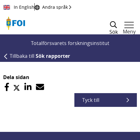
Till innehållet
In English
Andra språk
Meny
Sök
Totalförsvarets forskningsinstitut
Tillbaka till
Sök rapporter
Dela sidan
Tyck till