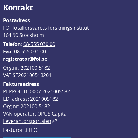
Kontakt
Postadress
FOI Totalförsvarets forskningsinstitut
164 90 Stockholm
Telefon
: 
08-555 030 00
F
ax
: 08-555 031 00
registrator@foi.se
Org.nr: 202100-5182
VAT SE202100518201
Fakturaadress
PEPPOL ID: 0007:2021005182
EDI adress: 2021005182
Org nr: 202100-5182
VAN operatör: OPUS Capita
Länk till annan webbplats, öppnas i
Leverantörsportalen
Fakturor till FOI