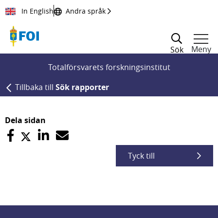
Till innehållet
In English
Andra språk
Meny
Sök
Totalförsvarets forskningsinstitut
Tillbaka till
Sök rapporter
Dela sidan
Tyck till