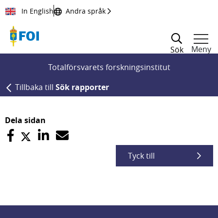
Till innehållet
In English
Andra språk
Meny
Sök
Totalförsvarets forskningsinstitut
Tillbaka till
Sök rapporter
Dela sidan
Tyck till