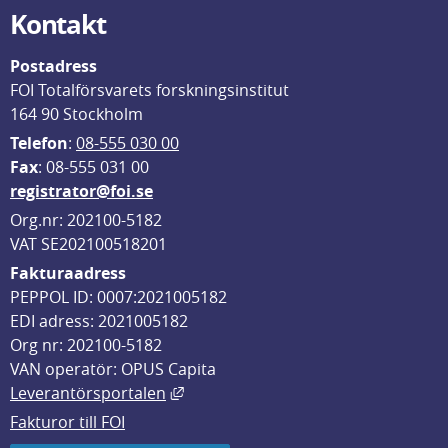
Kontakt
Postadress
FOI Totalförsvarets forskningsinstitut
164 90 Stockholm
Telefon
: 
08-555 030 00
F
ax
: 08-555 031 00
registrator@foi.se
Org.nr: 202100-5182
VAT SE202100518201
Fakturaadress
PEPPOL ID: 0007:2021005182
EDI adress: 2021005182
Org nr: 202100-5182
VAN operatör: OPUS Capita
Länk till annan webbplats, öppnas i
Leverantörsportalen
Fakturor till FOI