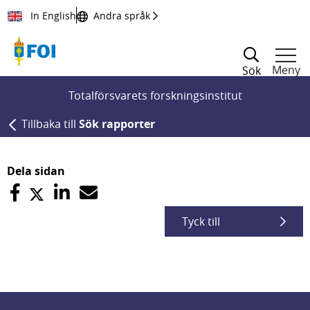
Till innehållet
In English
Andra språk
Meny
Sök
Totalförsvarets forskningsinstitut
Tillbaka till
Sök rapporter
Dela sidan
Tyck till