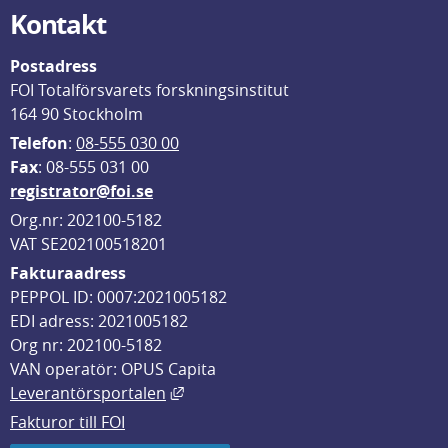
Kontakt
Postadress
FOI Totalförsvarets forskningsinstitut
164 90 Stockholm
Telefon
: 
08-555 030 00
F
ax
: 08-555 031 00
registrator@foi.se
Org.nr: 202100-5182
VAT SE202100518201
Fakturaadress
PEPPOL ID: 0007:2021005182
EDI adress: 2021005182
Org nr: 202100-5182
VAN operatör: OPUS Capita
Länk till annan webbplats, öppnas i
Leverantörsportalen
Fakturor till FOI