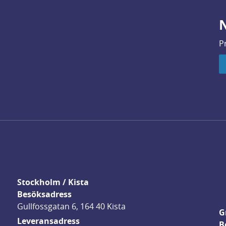
N
P
Stockholm / Kista
Besöksadress
Gullfossgatan 6, 164 40 Kista
G
Leveransadress
B