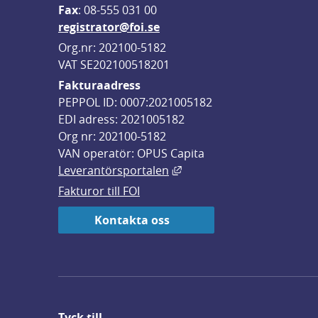
F
ax
: 08-555 031 00
registrator@foi.se
Org.nr: 202100-5182
VAT SE202100518201
Fakturaadress
PEPPOL ID: 0007:2021005182
EDI adress: 2021005182
Org nr: 202100-5182
VAN operatör: OPUS Capita
Länk till annan webbplats,
Leverantörsportalen
Fakturor till FOI
Kontakta oss
Tyck till ...