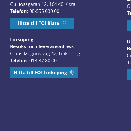
Gullfossgatan 12, 164 40 Kista
O
Telefon
: 
08-555 030 00
T
Hitta till FOI Kista
Linköping
U
Besöks- och leveransadress
B
Olaus Magnus väg 42, Linköping
C
Telefon
: 
013-37 80 00
T
 öppnas i nytt fönster.
Hitta till FOI Linköping