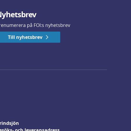
yhetsbrev
renumerera på FOI:s nyhetsbrev
Till nyhetsbrev
rindsjön
esöks- och leveransadress