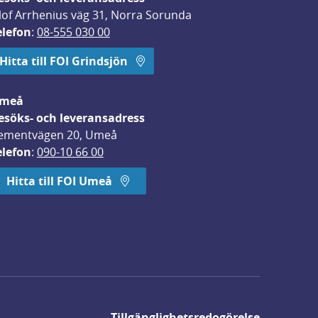
lof Arrhenius väg 31, Norra Sorunda
elefon
: 
08-555 030 00
Hitta till FOI Grindsjön
meå
esöks- och leveransadress
ementvägen 20, Umeå
elefon
: 
090-10 66 00
Hitta till FOI Umeå
Tillgänglighetsredogörelse