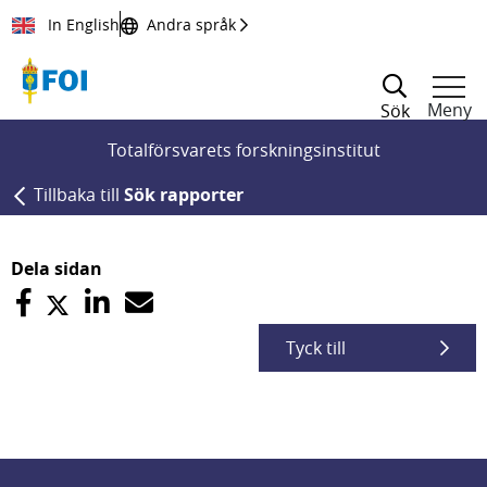
Till innehållet
In English
Andra språk
Meny
Sök
Totalförsvarets forskningsinstitut
Tillbaka till
Sök rapporter
Dela sidan
Tyck till