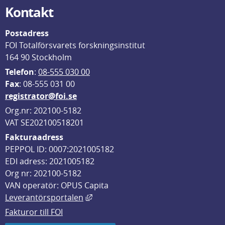
Kontakt
Postadress
FOI Totalförsvarets forskningsinstitut
164 90 Stockholm
Telefon
: 
08-555 030 00
F
ax
: 08-555 031 00
registrator@foi.se
Org.nr: 202100-5182
VAT SE202100518201
Fakturaadress
PEPPOL ID: 0007:2021005182
EDI adress: 2021005182
Org nr: 202100-5182
VAN operatör: OPUS Capita
Länk till annan webbplats, öppnas i
Leverantörsportalen
Fakturor till FOI