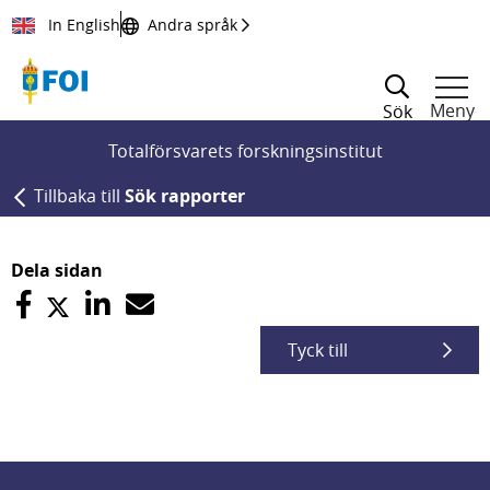
Till innehållet
In English
Andra språk
Meny
Sök
Totalförsvarets forskningsinstitut
Tillbaka till
Sök rapporter
Dela sidan
Tyck till