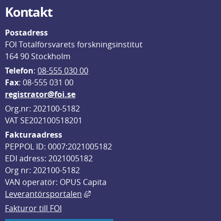
Kontakt
Postadress
FOI Totalförsvarets forskningsinstitut
164 90 Stockholm
Telefon
: 
08-555 030 00
F
ax
: 08-555 031 00
registrator@foi.se
Org.nr: 202100-5182
VAT SE202100518201
Fakturaadress
PEPPOL ID: 0007:2021005182
EDI adress: 2021005182
Org nr: 202100-5182
VAN operatör: OPUS Capita
Länk till annan webbplats, öppnas i
Leverantörsportalen
Fakturor till FOI