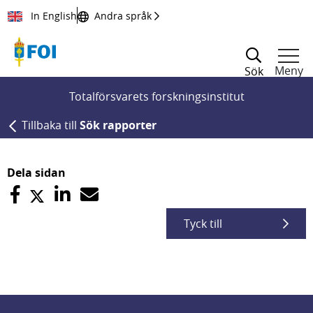
Till innehållet
In English
Andra språk
Meny
Sök
Totalförsvarets forskningsinstitut
Tillbaka till
Sök rapporter
Dela sidan
Tyck till