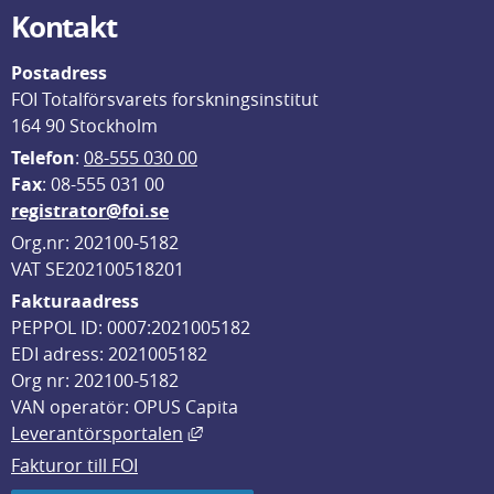
Kontakt
Postadress
FOI Totalförsvarets forskningsinstitut
164 90 Stockholm
Telefon
: 
08-555 030 00
F
ax
: 08-555 031 00
registrator@foi.se
Org.nr: 202100-5182
VAT SE202100518201
Fakturaadress
PEPPOL ID: 0007:2021005182
EDI adress: 2021005182
Org nr: 202100-5182
VAN operatör: OPUS Capita
Länk till annan webbplats, öppnas i
Leverantörsportalen
Fakturor till FOI