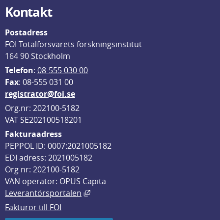
Kontakt
Postadress
FOI Totalförsvarets forskningsinstitut
164 90 Stockholm
Telefon
: 
08-555 030 00
F
ax
: 08-555 031 00
registrator@foi.se
Org.nr: 202100-5182
VAT SE202100518201
Fakturaadress
PEPPOL ID: 0007:2021005182
EDI adress: 2021005182
Org nr: 202100-5182
VAN operatör: OPUS Capita
Länk till annan webbplats, öppnas i
Leverantörsportalen
Fakturor till FOI