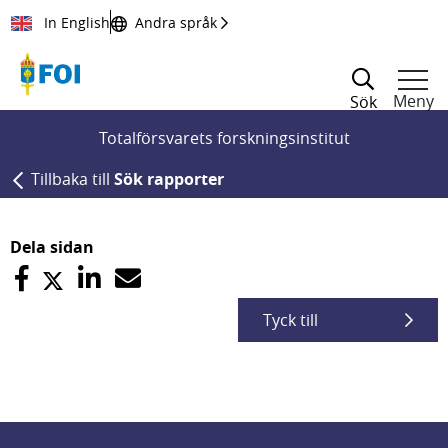
Till innehållet
In English
Andra språk
Meny
Sök
Totalförsvarets forskningsinstitut
Tillbaka till
Sök rapporter
Dela sidan
Tyck till