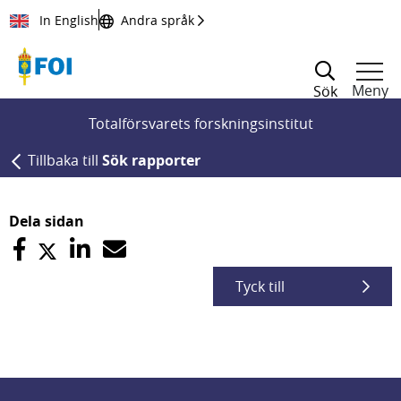
Till innehållet
In English
Andra språk
Meny
Sök
Totalförsvarets forskningsinstitut
Tillbaka till
Sök rapporter
Dela sidan
Tyck till