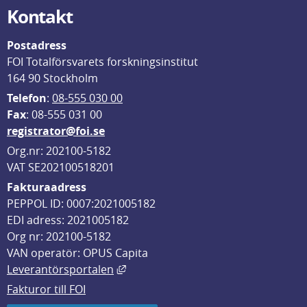
Kontakt
Postadress
FOI Totalförsvarets forskningsinstitut
164 90 Stockholm
Telefon
: 
08-555 030 00
F
ax
: 08-555 031 00
registrator@foi.se
Org.nr: 202100-5182
VAT SE202100518201
Fakturaadress
PEPPOL ID: 0007:2021005182
EDI adress: 2021005182
Org nr: 202100-5182
VAN operatör: OPUS Capita
Länk till annan webbplats, öppnas i
Leverantörsportalen
Fakturor till FOI