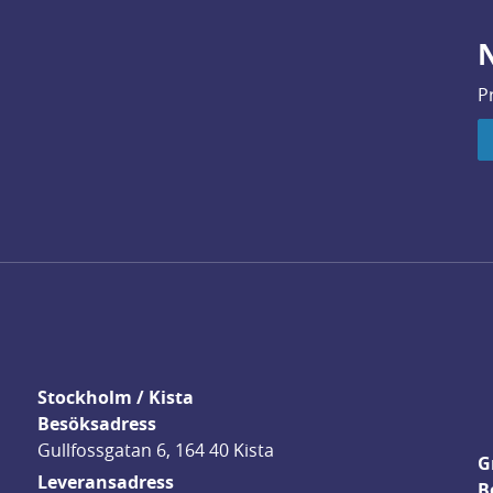
N
P
Stockholm / Kista
Besöksadress
Gullfossgatan 6, 164 40 Kista
G
Leveransadress
B