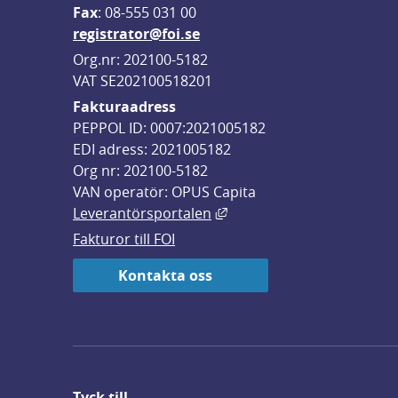
F
ax
: 08-555 031 00
registrator@foi.se
Org.nr: 202100-5182
VAT SE202100518201
Fakturaadress
PEPPOL ID: 0007:2021005182
EDI adress: 2021005182
Org nr: 202100-5182
VAN operatör: OPUS Capita
Länk till annan webbplats,
Leverantörsportalen
Fakturor till FOI
Kontakta oss
Tyck till ...