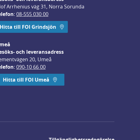
lof Arrhenius väg 31, Norra Sorunda
elefon
: 
08-555 030 00
Hitta till FOI Grindsjön
meå
esöks- och leveransadress
ementvägen 20, Umeå
elefon
: 
090-10 66 00
Hitta till FOI Umeå
Tillgänglighetsredogörelse