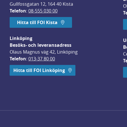
Gullfossgatan 12, 164 40 Kista
O
Telefon
: 
08-555 030 00
T
Hitta till FOI Kista
Linköping
U
Besöks- och leveransadress
B
Olaus Magnus väg 42, Linköping
C
Telefon
: 
013-37 80 00
T
 öppnas i nytt fönster.
Hitta till FOI Linköping