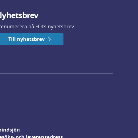
yhetsbrev
renumerera på FOI:s nyhetsbrev
Till nyhetsbrev
rindsjön
esöks- och leveransadress