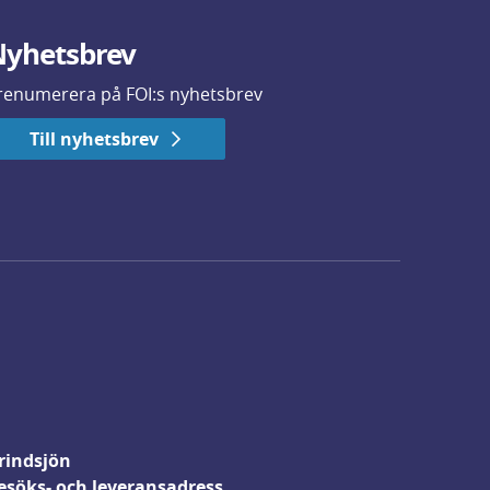
yhetsbrev
renumerera på FOI:s nyhetsbrev
Till nyhetsbrev
rindsjön
esöks- och leveransadress