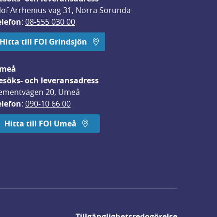
lof Arrhenius väg 31, Norra Sorunda
elefon
: 
08-555 030 00
Hitta till FOI Grindsjön
meå
esöks- och leveransadress
ementvägen 20, Umeå
elefon
: 
090-10 66 00
Hitta till FOI Umeå
Tillgänglighetsredogörelse