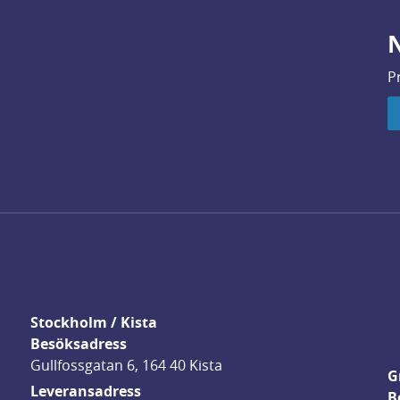
N
P
Stockholm / Kista
Besöksadress
Gullfossgatan 6, 164 40 Kista
G
Leveransadress
B