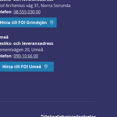
lof Arrhenius väg 31, Norra Sorunda
elefon
: 
08-555 030 00
Hitta till FOI Grindsjön
meå
esöks- och leveransadress
ementvägen 20, Umeå
elefon
: 
090-10 66 00
Hitta till FOI Umeå
Tillgänglighetsredogörelse