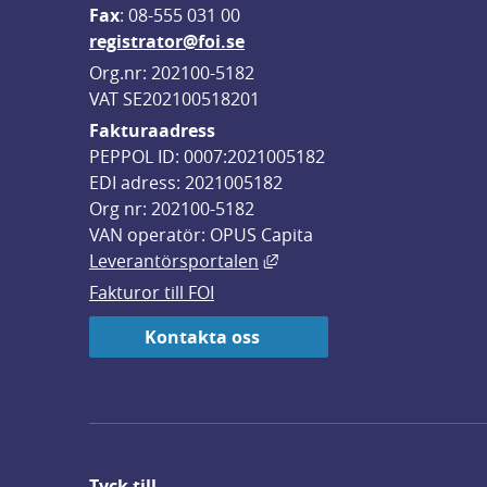
F
ax
: 08-555 031 00
registrator@foi.se
Org.nr: 202100-5182
VAT SE202100518201
Fakturaadress
PEPPOL ID: 0007:2021005182
EDI adress: 2021005182
Org nr: 202100-5182
VAN operatör: OPUS Capita
Länk till annan webbplats,
Leverantörsportalen
Fakturor till FOI
Kontakta oss
Tyck till ...