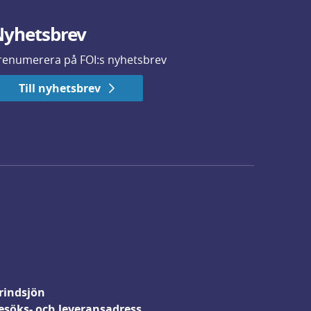
yhetsbrev
renumerera på FOI:s nyhetsbrev
Till nyhetsbrev
rindsjön
esöks- och leveransadress