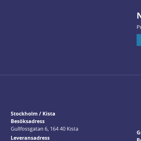
N
P
Stockholm / Kista
Besöksadress
Gullfossgatan 6, 164 40 Kista
G
Leveransadress
B