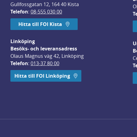
Gullfossgatan 12, 164 40 Kista
O
Telefon
: 
08-555 030 00
T
Hitta till FOI Kista
Linköping
U
Besöks- och leveransadress
B
Olaus Magnus väg 42, Linköping
C
Telefon
: 
013-37 80 00
T
 öppnas i nytt fönster.
Hitta till FOI Linköping