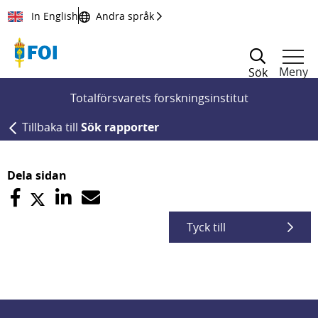
Till innehållet
In English
Andra språk
Meny
Sök
Totalförsvarets forskningsinstitut
Tillbaka till
Sök rapporter
Dela sidan
Tyck till