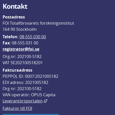
Kontakt
Postadress
FOI Totalförsvarets forskningsinstitut
164 90 Stockholm
Telefon
: 
08-555 030 00
F
ax
: 08-555 031 00
registrator@foi.se
Org.nr: 202100-5182
VAT SE202100518201
Fakturaadress
PEPPOL ID: 0007:2021005182
EDI adress: 2021005182
Org nr: 202100-5182
VAN operatör: OPUS Capita
Länk till annan webbplats, öppnas i
Leverantörsportalen
Fakturor till FOI