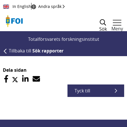
Till innehållet
In English
Andra språk
Meny
Sök
Totalförsvarets forskningsinstitut
Tillbaka till
Sök rapporter
Dela sidan
Tyck till