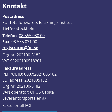
Kontakt
Postadress
FOI Totalförsvarets forskningsinstitut
164 90 Stockholm
Telefon
: 
08-555 030 00
F
ax
: 08-555 031 00
registrator@foi.se
Org.nr: 202100-5182
VAT SE202100518201
Fakturaadress
PEPPOL ID: 0007:2021005182
EDI adress: 2021005182
Org nr: 202100-5182
VAN operatör: OPUS Capita
Länk till annan webbplats, öppnas i
Leverantörsportalen
Fakturor till FOI