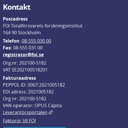
Kontakt
Postadress
FOI Totalförsvarets forskningsinstitut
164 90 Stockholm
Telefon
: 
08-555 030 00
F
ax
: 08-555 031 00
registrator@foi.se
Org.nr: 202100-5182
VAT SE202100518201
Fakturaadress
PEPPOL ID: 0007:2021005182
EDI adress: 2021005182
Org nr: 202100-5182
VAN operatör: OPUS Capita
Länk till annan webbplats, öppnas i
Leverantörsportalen
Fakturor till FOI