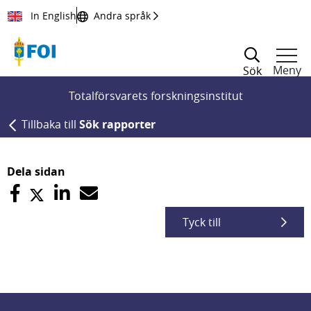
Till innehållet
In English
Andra språk
Meny
Sök
Totalförsvarets forskningsinstitut
Tillbaka till
Sök rapporter
Dela sidan
Tyck till