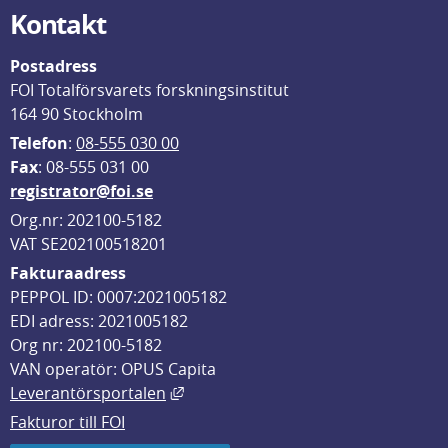
Kontakt
Postadress
FOI Totalförsvarets forskningsinstitut
164 90 Stockholm
Telefon
: 
08-555 030 00
F
ax
: 08-555 031 00
registrator@foi.se
Org.nr: 202100-5182
VAT SE202100518201
Fakturaadress
PEPPOL ID: 0007:2021005182
EDI adress: 2021005182
Org nr: 202100-5182
VAN operatör: OPUS Capita
Länk till annan webbplats, öppnas i
Leverantörsportalen
Fakturor till FOI