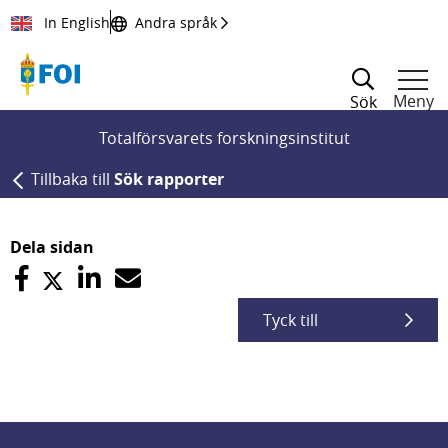
Till innehållet
In English
Andra språk
Meny
Sök
Totalförsvarets forskningsinstitut
Tillbaka till
Sök rapporter
Dela sidan
Tyck till