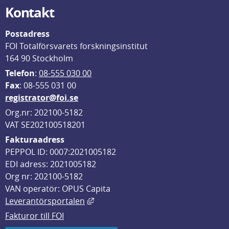
Kontakt
Postadress
FOI Totalförsvarets forskningsinstitut
164 90 Stockholm
Telefon
: 
08-555 030 00
F
ax
: 08-555 031 00
registrator@foi.se
Org.nr: 202100-5182
VAT SE202100518201
Fakturaadress
PEPPOL ID: 0007:2021005182
EDI adress: 2021005182
Org nr: 202100-5182
VAN operatör: OPUS Capita
Länk till annan webbplats, öppnas i
Leverantörsportalen
Fakturor till FOI