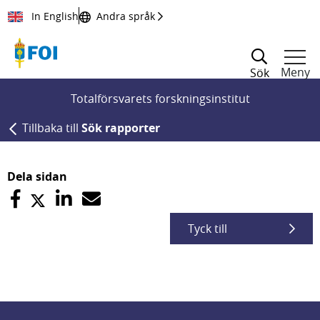
Till innehållet
In English
Andra språk
Meny
Sök
Totalförsvarets forskningsinstitut
Tillbaka till
Sök rapporter
Dela sidan
Tyck till