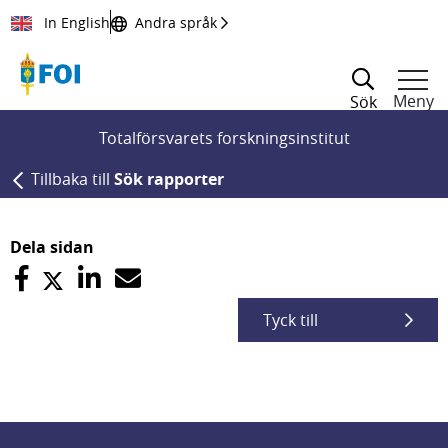
Till innehållet
In English
Andra språk
Meny
Sök
Totalförsvarets forskningsinstitut
Tillbaka till
Sök rapporter
Dela sidan
Tyck till