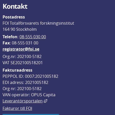
Kontakt
Postadress
FOI Totalförsvarets forskningsinstitut
164 90 Stockholm
Telefon
: 
08-555 030 00
F
ax
: 08-555 031 00
registrator@foi.se
Org.nr: 202100-5182
VAT SE202100518201
Fakturaadress
PEPPOL ID: 0007:2021005182
EDI adress: 2021005182
Org nr: 202100-5182
VAN operatör: OPUS Capita
Länk till annan webbplats, öppnas i
Leverantörsportalen
Fakturor till FOI