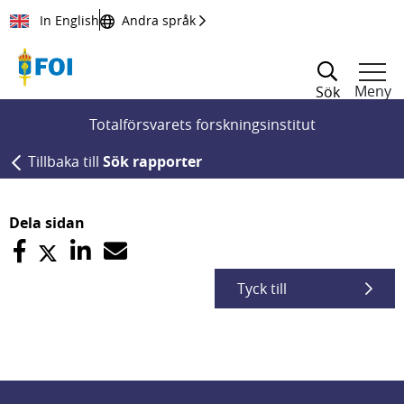
Till innehållet
In English
Andra språk
Meny
Sök
Totalförsvarets forskningsinstitut
Tillbaka till
Sök rapporter
Dela sidan
Tyck till