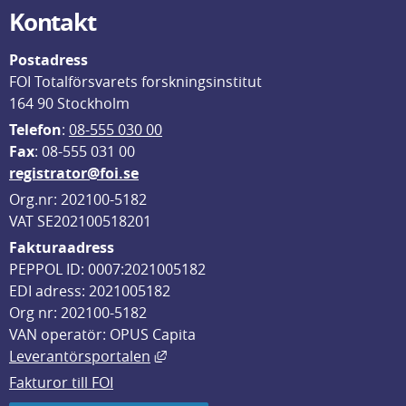
Kontakt
Postadress
FOI Totalförsvarets forskningsinstitut
164 90 Stockholm
Telefon
: 
08-555 030 00
F
ax
: 08-555 031 00
registrator@foi.se
Org.nr: 202100-5182
VAT SE202100518201
Fakturaadress
PEPPOL ID: 0007:2021005182
EDI adress: 2021005182
Org nr: 202100-5182
VAN operatör: OPUS Capita
Länk till annan webbplats, öppnas i
Leverantörsportalen
Fakturor till FOI