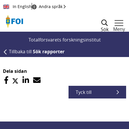
Till innehållet
In English
Andra språk
Meny
Sök
Totalförsvarets forskningsinstitut
Tillbaka till
Sök rapporter
Dela sidan
Tyck till