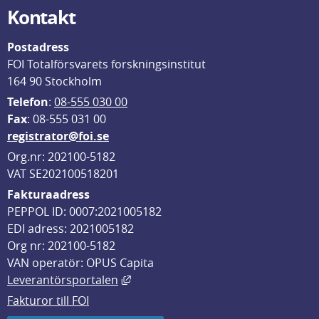
Kontakt
Postadress
FOI Totalförsvarets forskningsinstitut
164 90 Stockholm
Telefon
: 
08-555 030 00
F
ax
: 08-555 031 00
registrator@foi.se
Org.nr: 202100-5182
VAT SE202100518201
Fakturaadress
PEPPOL ID: 0007:2021005182
EDI adress: 2021005182
Org nr: 202100-5182
VAN operatör: OPUS Capita
Länk till annan webbplats, öppnas i
Leverantörsportalen
Fakturor till FOI