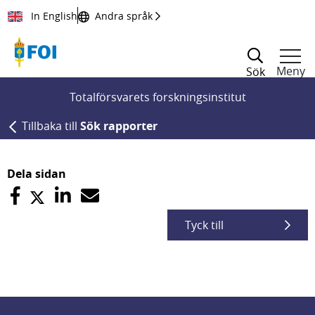
Till innehållet
In English
Andra språk
Meny
Sök
Totalförsvarets forskningsinstitut
Tillbaka till
Sök rapporter
Dela sidan
Tyck till