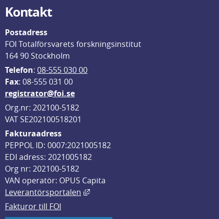
Kontakt
Postadress
FOI Totalförsvarets forskningsinstitut
164 90 Stockholm
Telefon
: 
08-555 030 00
F
ax
: 08-555 031 00
registrator@foi.se
Org.nr: 202100-5182
VAT SE202100518201
Fakturaadress
PEPPOL ID: 0007:2021005182
EDI adress: 2021005182
Org nr: 202100-5182
VAN operatör: OPUS Capita
Länk till annan webbplats, öppnas i
Leverantörsportalen
Fakturor till FOI