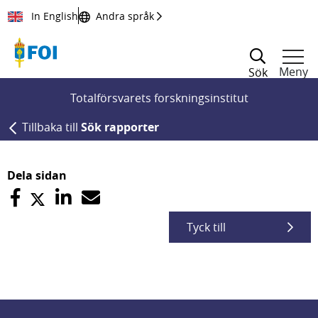
Till innehållet
In English
Andra språk
Meny
Sök
Totalförsvarets forskningsinstitut
Tillbaka till
Sök rapporter
Dela sidan
Tyck till