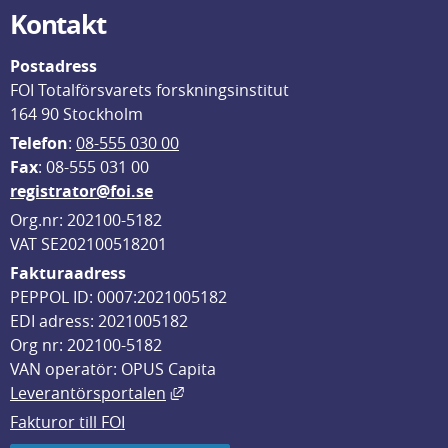
Kontakt
Postadress
FOI Totalförsvarets forskningsinstitut
164 90 Stockholm
Telefon
: 
08-555 030 00
F
ax
: 08-555 031 00
registrator@foi.se
Org.nr: 202100-5182
VAT SE202100518201
Fakturaadress
PEPPOL ID: 0007:2021005182
EDI adress: 2021005182
Org nr: 202100-5182
VAN operatör: OPUS Capita
Länk till annan webbplats, öppnas i
Leverantörsportalen
Fakturor till FOI