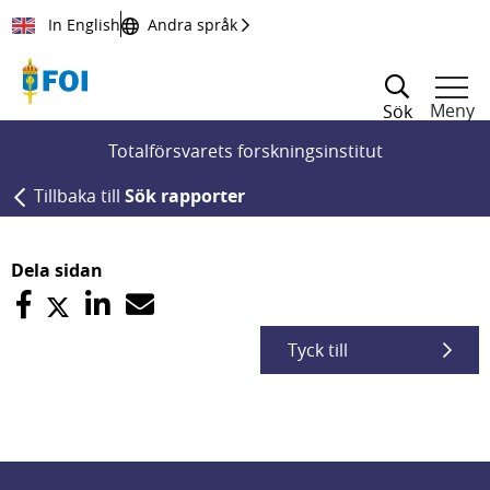
Till innehållet
In English
Andra språk
Meny
Sök
Totalförsvarets forskningsinstitut
Tillbaka till
Sök rapporter
Dela sidan
Tyck till