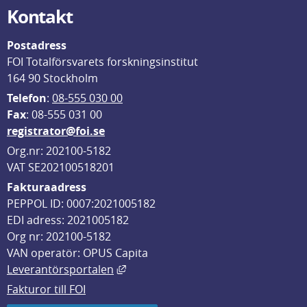
Kontakt
Postadress
FOI Totalförsvarets forskningsinstitut
164 90 Stockholm
Telefon
: 
08-555 030 00
F
ax
: 08-555 031 00
registrator@foi.se
Org.nr: 202100-5182
VAT SE202100518201
Fakturaadress
PEPPOL ID: 0007:2021005182
EDI adress: 2021005182
Org nr: 202100-5182
VAN operatör: OPUS Capita
Länk till annan webbplats, öppnas i
Leverantörsportalen
Fakturor till FOI