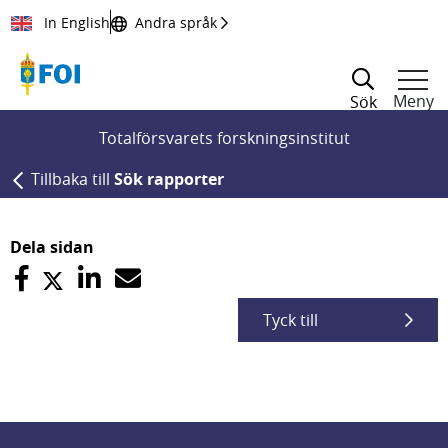
Till innehållet
In English
Andra språk
Meny
Sök
Totalförsvarets forskningsinstitut
Tillbaka till
Sök rapporter
Dela sidan
Tyck till