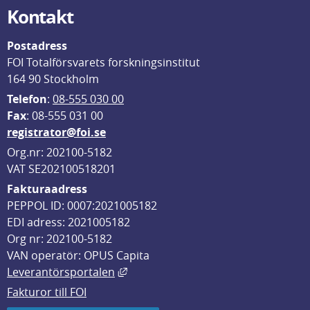
Kontakt
Postadress
FOI Totalförsvarets forskningsinstitut
164 90 Stockholm
Telefon
: 
08-555 030 00
F
ax
: 08-555 031 00
registrator@foi.se
Org.nr: 202100-5182
VAT SE202100518201
Fakturaadress
PEPPOL ID: 0007:2021005182
EDI adress: 2021005182
Org nr: 202100-5182
VAN operatör: OPUS Capita
Länk till annan webbplats, öppnas i
Leverantörsportalen
Fakturor till FOI