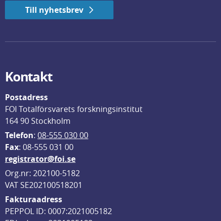
Till nyhetsbrev
Kontakt
Postadress
FOI Totalförsvarets forskningsinstitut
164 90 Stockholm
Telefon
: 
08-555 030 00
F
ax
: 08-555 031 00
registrator@foi.se
Org.nr: 202100-5182
VAT SE202100518201
Fakturaadress
PEPPOL ID: 0007:2021005182