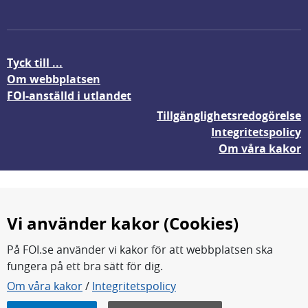
Tyck till ...
Om webbplatsen
FOI-anställd i utlandet
Tillgänglighetsredogörelse
Integritetspolicy
Om våra kakor
Vi använder kakor (Cookies)
På FOI.se använder vi kakor för att webbplatsen ska
fungera på ett bra sätt för dig.
FOI forskar för en säkrare värld.
Om våra kakor
/
Integritetspolicy
FOI:s kärnverksamhet är forskning, metod- och