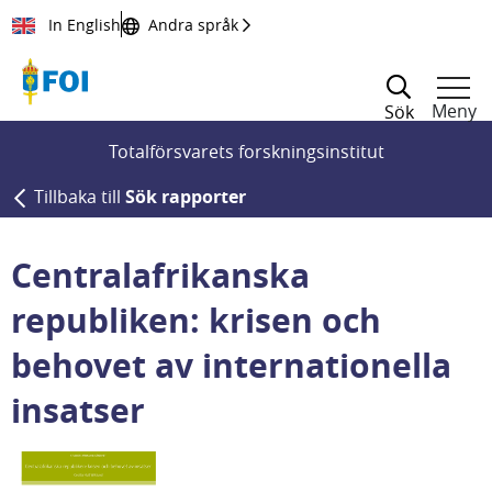
Till innehållet
In English
Andra språk
Meny
Sök
Totalförsvarets forskningsinstitut
Tillbaka till
Sök rapporter
Centralafrikanska
republiken: krisen och
behovet av internationella
insatser