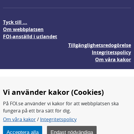
Tyck till ...
Om webbplatsen
FOI-anställd i utlandet
Tillgänglighetsredogörelse
Integritetspolicy
Om våra kakor
Vi använder kakor (Cookies)
På FOI.se använder vi kakor för att webbplatsen ska
fungera på ett bra sätt för dig.
FOI forskar för en säkrare värld.
Om våra kakor
/
Integritetspolicy
FOI:s kärnverksamhet är forskning, metod- och
teknikutveckling samt analyser och studier.
Acceptera alla
Endast nödvändiga