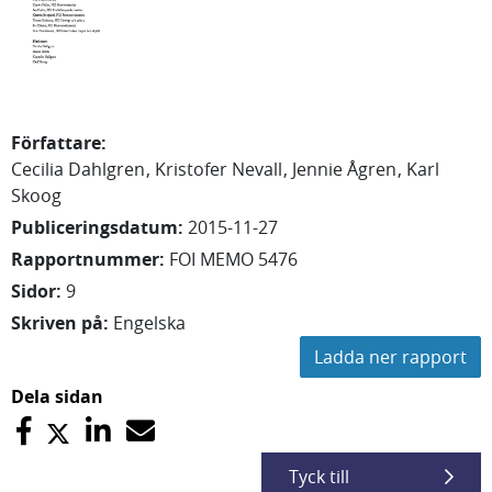
Författare
:
Cecilia
Dahlgren
Kristofer
Nevall
Jennie
Ågren
Karl
Skoog
Publiceringsdatum
:
2015-11-27
Rapportnummer
:
FOI MEMO 5476
Sidor
:
9
Skriven på
:
Engelska
Ladda ner rapport
Dela sidan
Tyck till