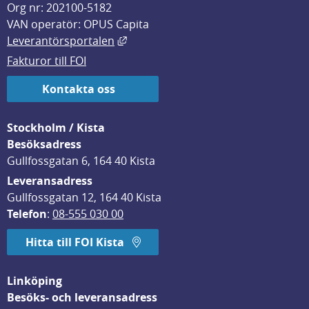
Org nr: 202100-5182
VAN operatör: OPUS Capita
Länk till annan webbplats, öppnas i
Leverantörsportalen
Fakturor till FOI
Kontakta oss
Stockholm / Kista
Besöksadress
Gullfossgatan 6, 164 40 Kista
Leveransadress
Gullfossgatan 12, 164 40 Kista
Telefon
: 
08-555 030 00
Hitta till FOI Kista
Linköping
Besöks- och leveransadress