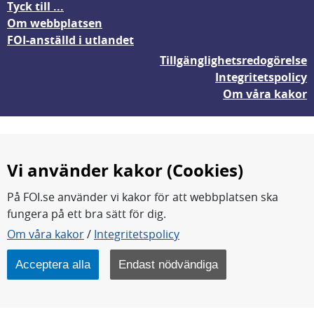
Tyck till ...
Om webbplatsen
FOI-anställd i utlandet
Tillgänglighetsredogörelse
Integritetspolicy
Om våra kakor
Vi använder kakor (Cookies)
På FOI.se använder vi kakor för att webbplatsen ska
fungera på ett bra sätt för dig.
FOI forskar för en säkrare värld.
Om våra kakor
/
Integritetspolicy
FOI:s kärnverksamhet är forskning, metod- och
teknikutveckling samt analyser och studier.
Acceptera alla
Endast nödvändiga
Myndigheten ligger under Försvarsdepartementet.