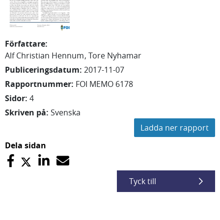
Författare
:
Alf Christian Hennum
Tore Nyhamar
Publiceringsdatum
:
2017-11-07
Rapportnummer
:
FOI MEMO 6178
Sidor
:
4
Skriven på
:
Svenska
Ladda ner rapport
Dela sidan
Tyck till