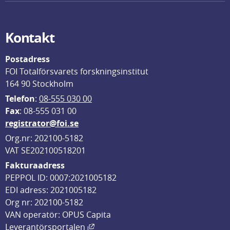
Kontakt
Postadress
FOI Totalförsvarets forskningsinstitut
164 90 Stockholm
Telefon
: 
08-555 030 00
F
ax
: 08-555 031 00
registrator@foi.se
Org.nr: 202100-5182
VAT SE202100518201
Fakturaadress
PEPPOL ID: 0007:2021005182
EDI adress: 2021005182
Org nr: 202100-5182
VAN operatör: OPUS Capita
Länk till annan webbplats, öppnas i
Leverantörsportalen