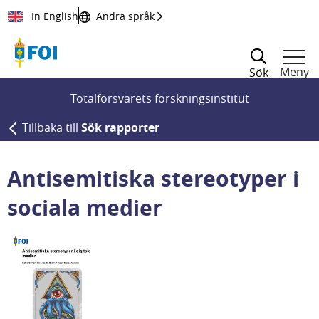
Till innehållet
In English
Andra språk
Meny
Sök
Totalförsvarets forskningsinstitut
Tillbaka till
Sök rapporter
Antisemitiska stereotyper i
sociala medier