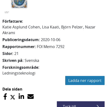
Författare
:
Katie
Asplund Cohen
Lisa
Kaati
Björn
Pelzer
Nazar
Akrami
Publiceringsdatum
:
2020-10-06
Rapportnummer
:
FOI Memo 7292
Sidor
:
21
Skriven på
:
Svenska
Forskningsområde
:
Ledningsteknologi
Ladda ner rapport
Dela sidan
Tyck till