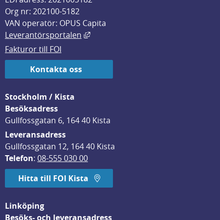
Org nr: 202100-5182
VAN operatör: OPUS Capita
Länk till annan webbplats, öppnas i
Leverantörsportalen
Fakturor till FOI
Kontakta oss
Stockholm / Kista
Besöksadress
Gullfossgatan 6, 164 40 Kista
Leveransadress
Gullfossgatan 12, 164 40 Kista
Telefon
: 
08-555 030 00
Hitta till FOI Kista
Linköping
Besöks- och leveransadress