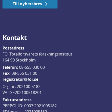
Till nyhetsbrev
Kontakt
Postadress
FOI Totalförsvarets forskningsinstitut
164 90 Stockholm
Telefon
: 
08-555 030 00
F
ax
: 08-555 031 00
registrator@foi.se
Org.nr: 202100-5182
VAT SE202100518201
Fakturaadress
PEPPOL ID: 0007:2021005182
EDI adress: 2021005182