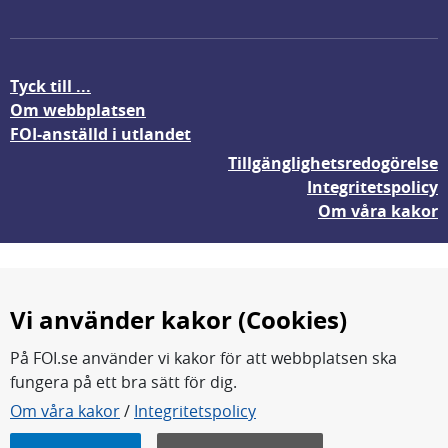
Tyck till ...
Om webbplatsen
FOI-anställd i utlandet
Tillgänglighetsredogörelse
Integritetspolicy
Om våra kakor
Vi använder kakor (Cookies)
På FOI.se använder vi kakor för att webbplatsen ska
fungera på ett bra sätt för dig.
FOI forskar för en säkrare värld.
Om våra kakor
/
Integritetspolicy
FOI:s kärnverksamhet är forskning, metod- och
teknikutveckling samt analyser och studier.