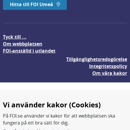
Hitta till FOI Umeå
Tyck till ...
Om webbplatsen
FOI-anställd i utlandet
Tillgänglighetsredogörelse
Integritetspolicy
Om våra kakor
Vi använder kakor (Cookies)
På FOI.se använder vi kakor för att webbplatsen ska
fungera på ett bra sätt för dig.
FOI forskar för en säkrare värld.