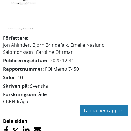
Författare
:
Jon
Ahlinder
Björn
Brindefalk
Emelie
Näslund
Salomonsson
Caroline
Öhrman
Publiceringsdatum
:
2020-12-31
Rapportnummer
:
FOI Memo 7450
Sidor
:
10
Skriven på
:
Svenska
Forskningsområde
:
CBRN-frågor
Ladda ner rapport
Dela sidan