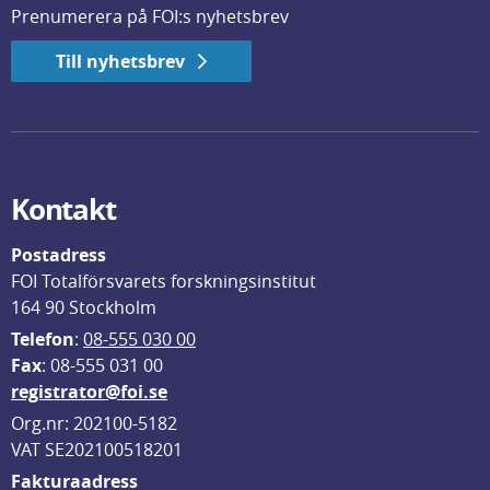
Prenumerera på FOI:s nyhetsbrev
Till nyhetsbrev
Kontakt
Postadress
FOI Totalförsvarets forskningsinstitut
164 90 Stockholm
Telefon
: 
08-555 030 00
F
ax
: 08-555 031 00
registrator@foi.se
Org.nr: 202100-5182
VAT SE202100518201
Fakturaadress