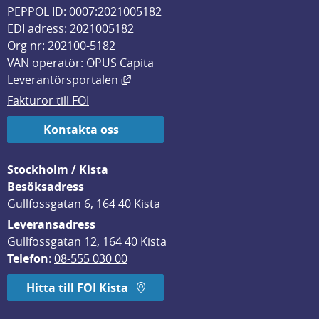
PEPPOL ID: 0007:2021005182
EDI adress: 2021005182
Org nr: 202100-5182
VAN operatör: OPUS Capita
Länk till annan webbplats, öppnas i
Leverantörsportalen
Fakturor till FOI
Kontakta oss
Stockholm / Kista
Besöksadress
Gullfossgatan 6, 164 40 Kista
Leveransadress
Gullfossgatan 12, 164 40 Kista
Telefon
: 
08-555 030 00
Hitta till FOI Kista