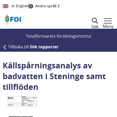
Till innehållet
In English
Andra språk
Meny
Sök
Totalförsvarets forskningsinstitut
Tillbaka till
Sök rapporter
Källspårningsanalys av
badvatten i Steninge samt
tillflöden