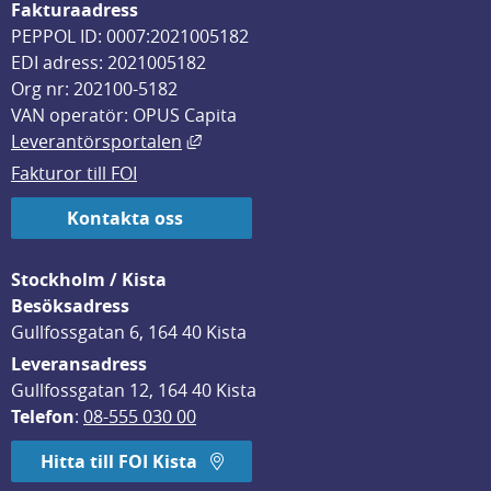
Fakturaadress
PEPPOL ID: 0007:2021005182
EDI adress: 2021005182
Org nr: 202100-5182
VAN operatör: OPUS Capita
Länk till annan webbplats, öppnas i
Leverantörsportalen
Fakturor till FOI
Kontakta oss
Stockholm / Kista
Besöksadress
Gullfossgatan 6, 164 40 Kista
Leveransadress
Gullfossgatan 12, 164 40 Kista
Telefon
: 
08-555 030 00
Hitta till FOI Kista