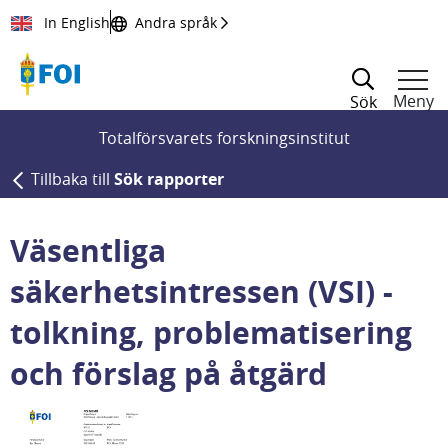
Till innehållet
In English
Andra språk
Meny
Sök
Totalförsvarets forskningsinstitut
Tillbaka till
Sök rapporter
Väsentliga
säkerhetsintressen (VSI) -
tolkning, problematisering
och förslag på åtgärd