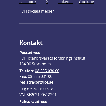
Facebook
X
LinkedIn
YouTube
FOI i sociala medier
Kontakt
Postadress
FOI Totalförsvarets forskningsinstitut
164 90 Stockholm
Telefon
: 
08-555 030 00
F
ax
: 08-555 031 00
registrator@foi.se
Org.nr: 202100-5182
VAT SE202100518201
Fakturaadress