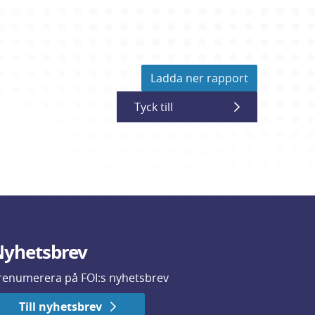
Ladda ner rapport
Tyck till
yhetsbrev
renumerera på FOI:s nyhetsbrev
Till nyhetsbrev