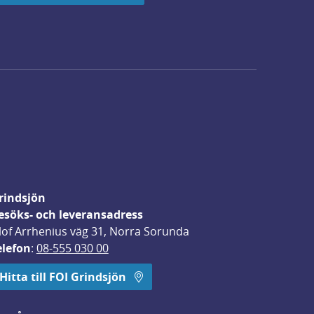
rindsjön
esöks- och leveransadress
lof Arrhenius väg 31, Norra Sorunda
elefon
: 
08-555 030 00
Hitta till FOI Grindsjön