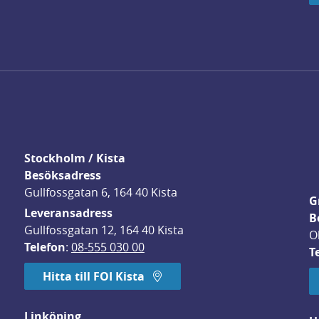
Stockholm / Kista
Besöksadress
Gullfossgatan 6, 164 40 Kista
G
Leveransadress
B
Gullfossgatan 12, 164 40 Kista
O
Telefon
: 
08-555 030 00
T
Hitta till FOI Kista
Linköping