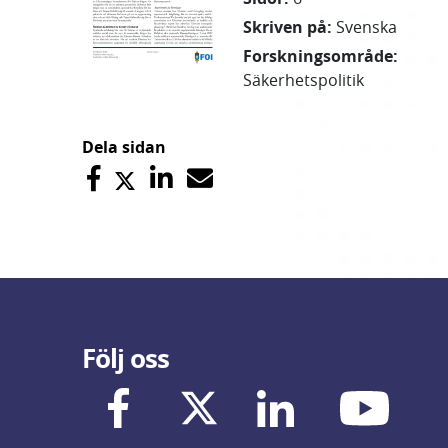
Skriven på
:
Svenska
Forskningsområde
:
Säkerhetspolitik
Dela sidan
Följ oss