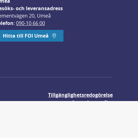
meå
esöks- och leveransadress
ementvägen 20, Umeå
elefon
: 
090-10 66 00
Hitta till FOI Umeå
Tillgänglighetsredogörelse
Integritetspolicy
Om våra kakor