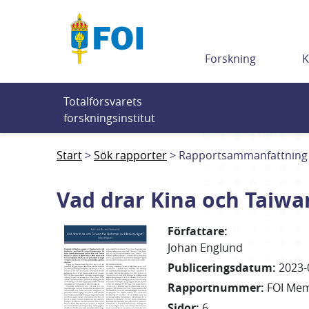
Till innehållet
Forskning
K
Totalförsvarets 
forskningsinstitut
Start
Sök rapporter
Rapportsammanfattning
Vad drar Kina och Taiwa
Författare
:
Johan
Englund
Publiceringsdatum
:
2023-
Rapportnummer
:
FOI Me
Sidor
:
6