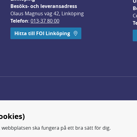
U
Besöks- och leveransadress
B
Olaus Magnus väg 42, Linköping
C
Telefon
: 
013-37 80 00
T
 öppnas i nytt fönster.
Hitta till FOI Linköping
ookies)
t webbplatsen ska fungera på ett bra sätt för dig.