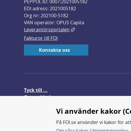
PEPPOL ID: 0007:2021005182
EDI adress: 2021005182
Org nr: 202100-5182
VAN operatör: OPUS Capita
Länk till annan webbplats,
Leverantörsportalen
Fakturor till FOI
Kontakta oss
Tyck till ...
Om webbplatsen
FOI-anställd i utlandet
Vi använder kakor (C
På FOI.se använder vi kakor för at
Om våra kakor
/
Integritetspolicy