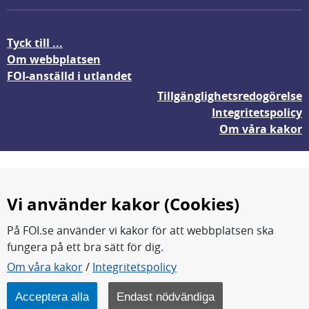
Tyck till ...
Om webbplatsen
FOI-anställd i utlandet
Tillgänglighetsredogörelse
Integritetspolicy
Om våra kakor
Vi använder kakor (Cookies)
På FOI.se använder vi kakor för att webbplatsen ska
fungera på ett bra sätt för dig.
FOI forskar för en säkrare värld.
Om våra kakor
/
Integritetspolicy
FOI:s kärnverksamhet är forskning, metod- och
teknikutveckling samt analyser och studier.
Acceptera alla
Endast nödvändiga
Myndigheten ligger under Försvarsdepartementet.