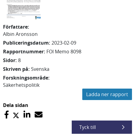
Författare
:
Albin
Aronsson
Publiceringsdatum
:
2023-02-09
Rapportnummer
:
FOI Memo 8098
Sidor
:
8
Skriven på
:
Svenska
Forskningsområde
:
Säkerhetspolitik
Ladda ner rapport
Dela sidan
Tyck till