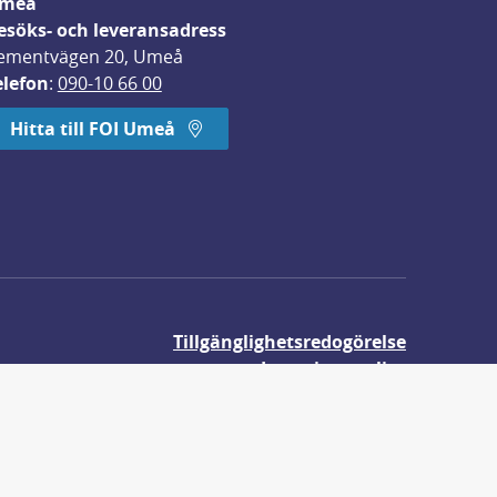
meå
esöks- och leveransadress
ementvägen 20, Umeå
elefon
: 
090-10 66 00
Hitta till FOI Umeå
Tillgänglighetsredogörelse
Integritetspolicy
Om våra kakor