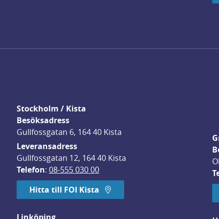
Stockholm / Kista
Besöksadress
Gullfossgatan 6, 164 40 Kista
G
Leveransadress
B
Gullfossgatan 12, 164 40 Kista
O
Telefon
: 
08-555 030 00
T
Hitta till FOI Kista
Linköping