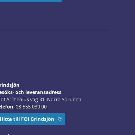
rindsjön
esöks- och leveransadress
lof Arrhenius väg 31, Norra Sorunda
elefon
: 
08-555 030 00
Hitta till FOI Grindsjön