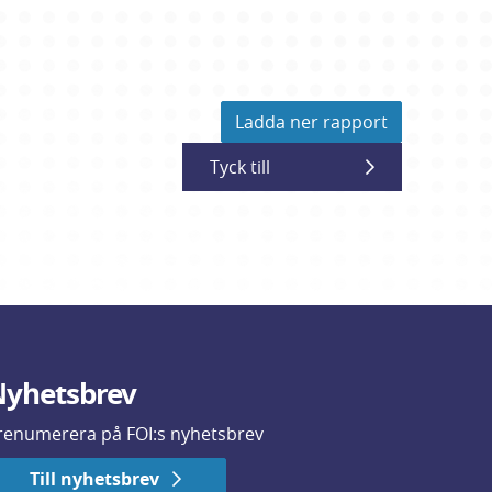
Ladda ner rapport
Tyck till
yhetsbrev
renumerera på FOI:s nyhetsbrev
Till nyhetsbrev