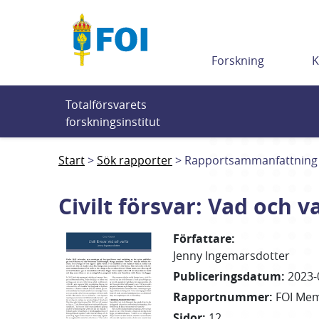
Till innehållet
Forskning
K
Totalförsvarets 
forskningsinstitut
Start
Sök rapporter
Rapportsammanfattning
Civilt försvar: Vad och v
Författare
:
Jenny
Ingemarsdotter
Publiceringsdatum
:
2023-
Rapportnummer
:
FOI Me
Sidor
:
12