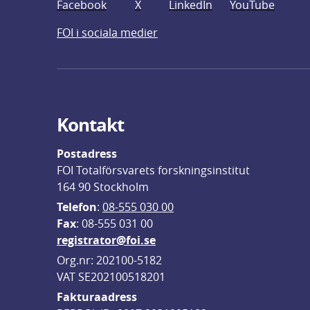
Facebook
X
LinkedIn
YouTube
FOI i sociala medier
Kontakt
Postadress
FOI Totalförsvarets forskningsinstitut
164 90 Stockholm
Telefon
: 
08-555 030 00
F
ax
: 08-555 031 00
registrator@foi.se
Org.nr: 202100-5182
VAT SE202100518201
Fakturaadress