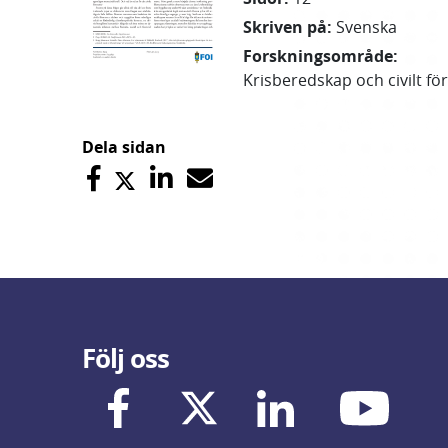
Skriven på
:
Svenska
Forskningsområde
:
Krisberedskap och civilt fö
Dela sidan
Följ oss