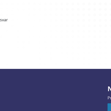
rsvar
N
P