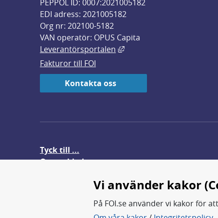
PEPPOL ID: 0007:2021005182
EDI adress: 2021005182
Org nr: 202100-5182
VAN operatör: OPUS Capita
Länk till annan webbplats,
Leverantörsportalen
Fakturor till FOI
Kontakta oss
Tyck till ...
Om webbplatsen
FOI-anställd i utlandet
Vi använder kakor (C
På FOI.se använder vi kakor för at
Om våra kakor
/
Integritetspolicy