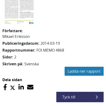
Författare
:
Mikael
Eriksson
Publiceringsdatum
:
2014-03-19
Rapportnummer
:
FOI MEMO 4868
Sidor
:
2
Skriven på
:
Svenska
Ladda ner rapport
Dela sidan
Tyck till