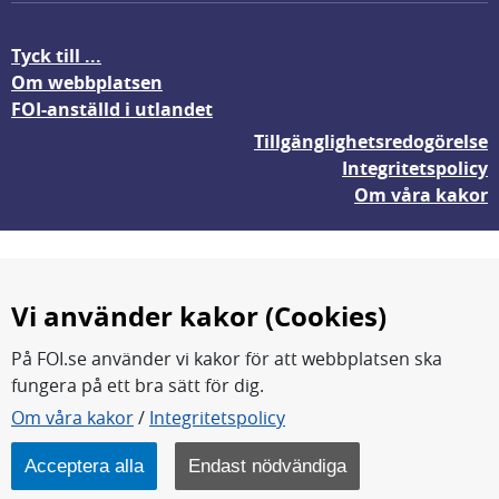
Tyck till ...
Om webbplatsen
FOI-anställd i utlandet
Tillgänglighetsredogörelse
Integritetspolicy
Om våra kakor
Vi använder kakor (Cookies)
På FOI.se använder vi kakor för att webbplatsen ska
fungera på ett bra sätt för dig.
FOI forskar för en säkrare värld.
Om våra kakor
/
Integritetspolicy
FOI:s kärnverksamhet är forskning, metod- och
teknikutveckling samt analyser och studier.
Acceptera alla
Endast nödvändiga
Myndigheten ligger under Försvarsdepartementet.