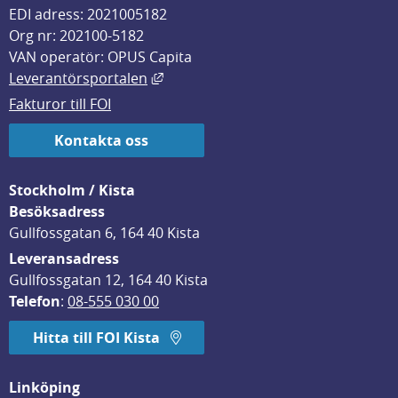
EDI adress: 2021005182
Org nr: 202100-5182
VAN operatör: OPUS Capita
Länk till annan webbplats, öppnas i
Leverantörsportalen
Fakturor till FOI
Kontakta oss
Stockholm / Kista
Besöksadress
Gullfossgatan 6, 164 40 Kista
Leveransadress
Gullfossgatan 12, 164 40 Kista
Telefon
: 
08-555 030 00
Hitta till FOI Kista
Linköping