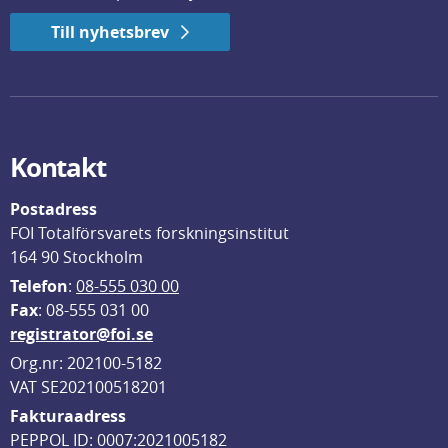
Till nyhetsbrev
Kontakt
Postadress
FOI Totalförsvarets forskningsinstitut
164 90 Stockholm
Telefon
: 
08-555 030 00
F
ax
: 08-555 031 00
registrator@foi.se
Org.nr: 202100-5182
VAT SE202100518201
Fakturaadress
PEPPOL ID: 0007:2021005182