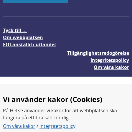
Tyck till ...
Om webbplatsen
FOI-anställd i utlandet
Tillgänglighetsredogörelse
Integritetspolicy
Om våra kakor
Vi använder kakor (Cookies)
På FOI.se använder vi kakor för att webbplatsen ska
fungera på ett bra sätt för dig.
FOI forskar för en säkrare värld.
Om våra kakor
/
Integritetspolicy
FOI:s kärnverksamhet är forskning, metod- och