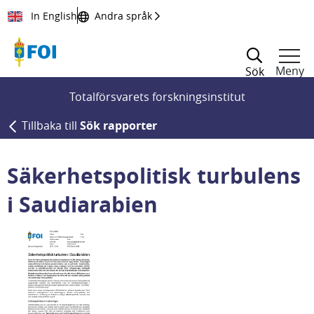
Till innehållet
In English
Andra språk
Meny
Sök
Totalförsvarets forskningsinstitut
Tillbaka till
Sök rapporter
Säkerhetspolitisk turbulens
i Saudiarabien