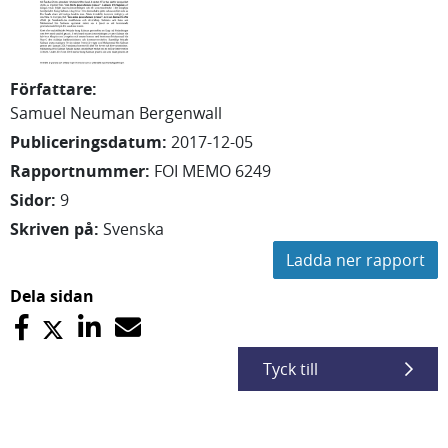
Författare
:
Samuel
Neuman Bergenwall
Publiceringsdatum
:
2017-12-05
Rapportnummer
:
FOI MEMO 6249
Sidor
:
9
Skriven på
:
Svenska
Ladda ner rapport
Dela sidan
Tyck till