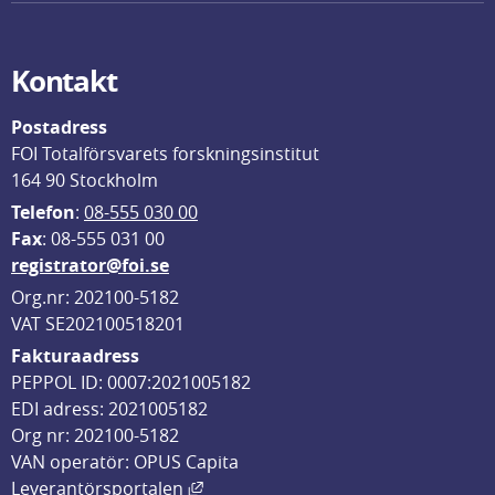
Kontakt
Postadress
FOI Totalförsvarets forskningsinstitut
164 90 Stockholm
Telefon
: 
08-555 030 00
F
ax
: 08-555 031 00
registrator@foi.se
Org.nr: 202100-5182
VAT SE202100518201
Fakturaadress
PEPPOL ID: 0007:2021005182
EDI adress: 2021005182
Org nr: 202100-5182
VAN operatör: OPUS Capita
Länk till annan webbplats, öppnas i
Leverantörsportalen