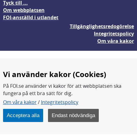
Tyck till ...
Om webbplatsen
FOI-anställd i utlandet
Tillgänglighetsredogörelse
Integritetspolicy
Om våra kakor
Vi använder kakor (Cookies)
På FOI.se använder vi kakor för att webbplatsen ska
fungera på ett bra sätt för dig.
FOI forskar för en säkrare värld.
Om våra kakor
/
Integritetspolicy
FOI:s kärnverksamhet är forskning, metod- och
teknikutveckling samt analyser och studier.
Acceptera alla
Endast nödvändiga
Myndigheten ligger under Försvarsdepartementet.