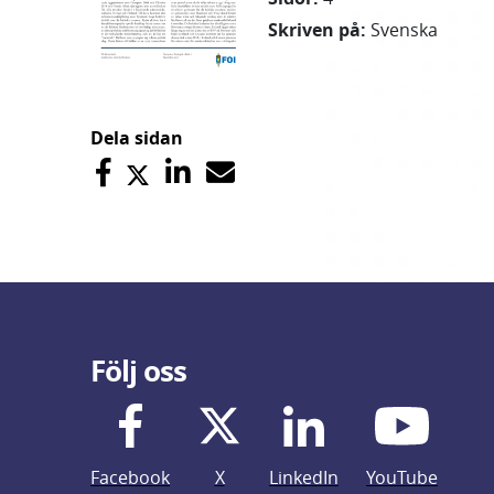
Skriven på
:
Svenska
Dela sidan
Följ oss
Facebook
X
LinkedIn
YouTube