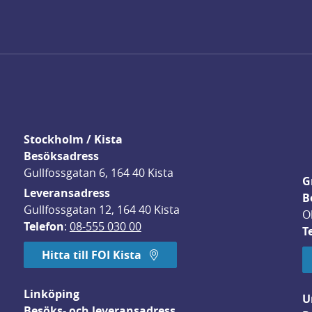
Stockholm / Kista
Besöksadress
Gullfossgatan 6, 164 40 Kista
G
Leveransadress
B
Gullfossgatan 12, 164 40 Kista
O
Telefon
: 
08-555 030 00
T
Hitta till FOI Kista
Linköping
U
Besöks- och leveransadress