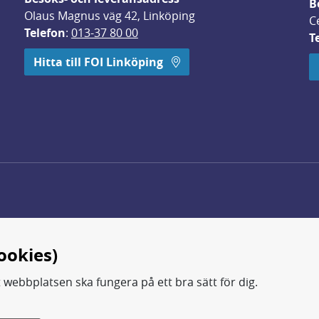
B
Olaus Magnus väg 42, Linköping
C
Telefon
: 
013-37 80 00
T
 öppnas i nytt fönster.
Hitta till FOI Linköping
ookies)
t webbplatsen ska fungera på ett bra sätt för dig.
d.