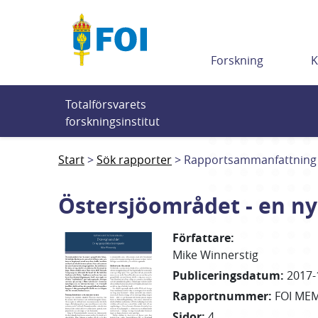
Till innehållet
Forskning
K
Totalförsvarets 
forskningsinstitut
Start
Sök rapporter
Rapportsammanfattning
Östersjöområdet - en ny
Författare
:
Mike
Winnerstig
Publiceringsdatum
:
2017-
Rapportnummer
:
FOI ME
Sidor
:
4