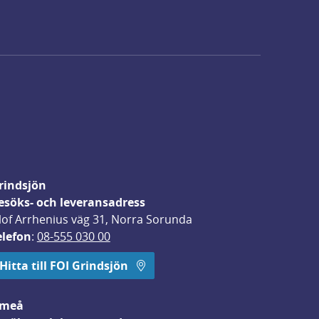
rindsjön
esöks- och leveransadress
lof Arrhenius väg 31, Norra Sorunda
elefon
: 
08-555 030 00
Hitta till FOI Grindsjön
meå