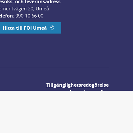
esöks- och leveransadress
ementvägen 20, Umeå
elefon
: 
090-10 66 00
Hitta till FOI Umeå
Tillgänglighetsredogörelse
Integritetspolicy
Om våra kakor