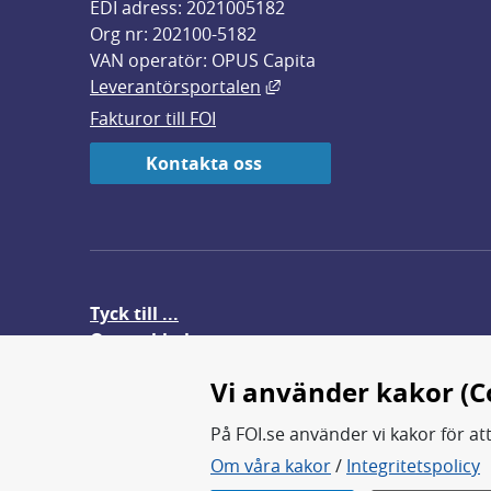
EDI adress: 2021005182
Org nr: 202100-5182
VAN operatör: OPUS Capita
Länk till annan webbplats,
Leverantörsportalen
Fakturor till FOI
Kontakta oss
Tyck till ...
Om webbplatsen
FOI-anställd i utlandet
Vi använder kakor (C
På FOI.se använder vi kakor för at
Om våra kakor
/
Integritetspolicy
FOI forskar för en säkrare värl