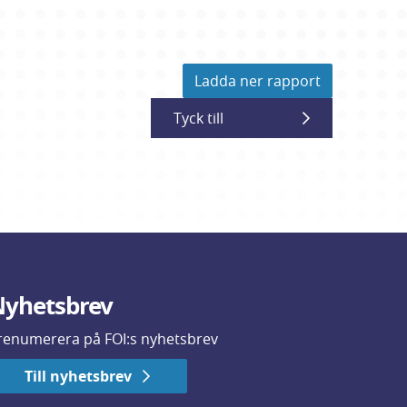
Ladda ner rapport
Tyck till
yhetsbrev
renumerera på FOI:s nyhetsbrev
Till nyhetsbrev