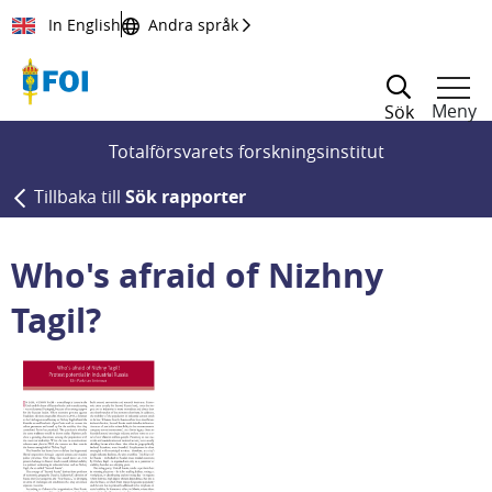
Till innehållet
In English
Andra språk
Meny
Sök
Totalförsvarets forskningsinstitut
Tillbaka till
Sök rapporter
Who's afraid of Nizhny
Tagil?