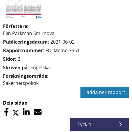
Författare
:
Elin
Parkman Smirnova
Publiceringsdatum
:
2021-06-02
Rapportnummer
:
FOI Memo 7551
Sidor
:
2
Skriven på
:
Engelska
Forskningsområde
:
Säkerhetspolitik
Ladda ner rapport
Dela sidan
Tyck till