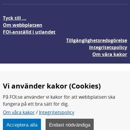
Tyck till ...
Om webbplatsen
FOI-anställd i utlandet
Tillgänglighetsredogörelse
Integritetspolicy
Om våra kakor
Vi använder kakor (Cookies)
På FOI.se använder vi kakor för att webbplatsen ska
fungera på ett bra sätt för dig.
FOI forskar för en säkrare värld.
Om våra kakor
/
Integritetspolicy
FOI:s kärnverksamhet är forskning, metod- och
teknikutveckling samt analyser och studier.
Acceptera alla
Endast nödvändiga
Myndigheten ligger under Försvarsdepartementet.