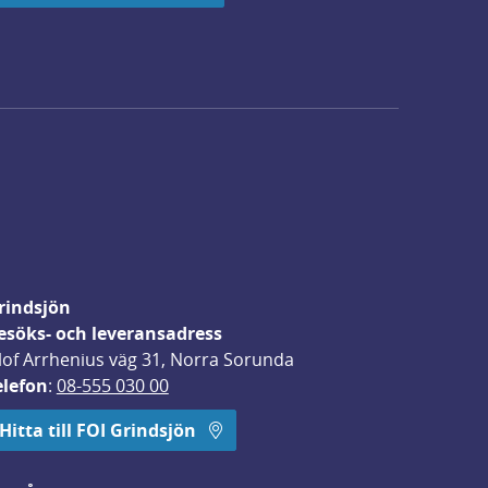
rindsjön
esöks- och leveransadress
lof Arrhenius väg 31, Norra Sorunda
elefon
: 
08-555 030 00
Hitta till FOI Grindsjön