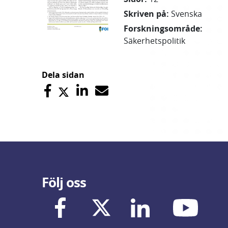
Skriven på
:
Svenska
Forskningsområde
:
Säkerhetspolitik
Dela sidan
Följ oss