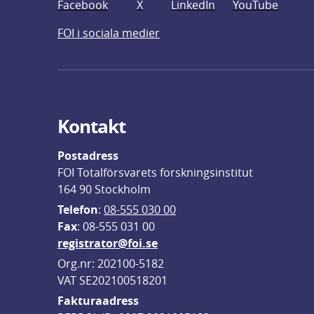
Facebook
X
LinkedIn
YouTube
FOI i sociala medier
Kontakt
Postadress
FOI Totalförsvarets forskningsinstitut
164 90 Stockholm
Telefon
: 
08-555 030 00
F
ax
: 08-555 031 00
registrator@foi.se
Org.nr: 202100-5182
VAT SE202100518201
Fakturaadress