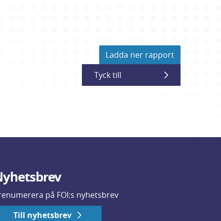
Ladda ner rapport
Tyck till
yhetsbrev
renumerera på FOI:s nyhetsbrev
Till nyhetsbrev