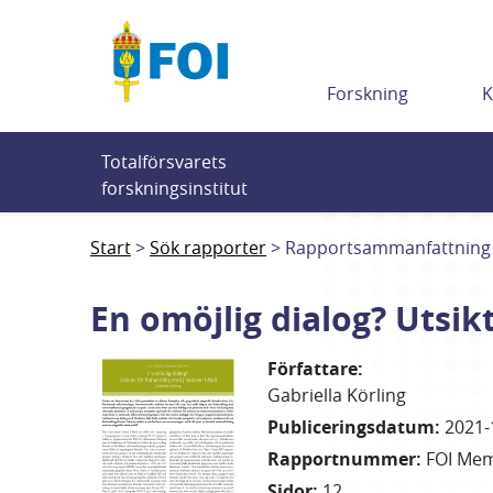
Till innehållet
Forskning
K
Totalförsvarets 
forskningsinstitut
Start
Sök rapporter
Rapportsammanfattning
En omöjlig dialog? Utsik
Författare
:
Gabriella
Körling
Publiceringsdatum
:
2021-
Rapportnummer
:
FOI Me
Sidor
:
12