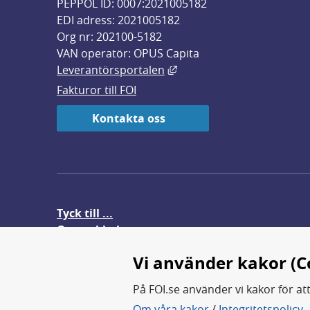
PEPPOL ID: 0007:2021005182
EDI adress: 2021005182
Org nr: 202100-5182
VAN operatör: OPUS Capita
Länk till annan webbplats,
Leverantörsportalen
Fakturor till FOI
Kontakta oss
Tyck till ...
Om webbplatsen
FOI-anställd i utlandet
Vi använder kakor (C
På FOI.se använder vi kakor för at
Om våra kakor
/
Integritetspolicy