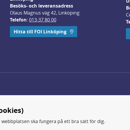
U
Besöks- och leveransadress
B
Olaus Magnus väg 42, Linköping
C
Telefon
: 
013-37 80 00
T
 öppnas i nytt fönster.
Hitta till FOI Linköping
ookies)
t webbplatsen ska fungera på ett bra sätt för dig.