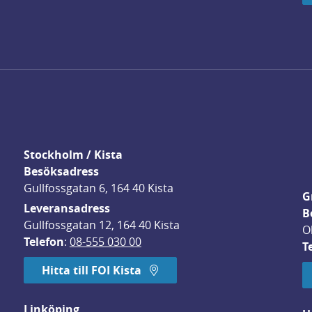
Stockholm / Kista
Besöksadress
Gullfossgatan 6, 164 40 Kista
G
Leveransadress
B
Gullfossgatan 12, 164 40 Kista
O
Telefon
: 
08-555 030 00
T
Hitta till FOI Kista
Linköping