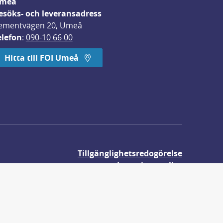
meå
esöks- och leveransadress
ementvägen 20, Umeå
elefon
: 
090-10 66 00
Hitta till FOI Umeå
Tillgänglighetsredogörelse
Integritetspolicy
Om våra kakor