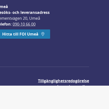
meå
esöks- och leveransadress
ementvägen 20, Umeå
elefon
: 
090-10 66 00
Hitta till FOI Umeå
Tillgänglighetsredogörelse
Integritetspolicy
Om våra kakor