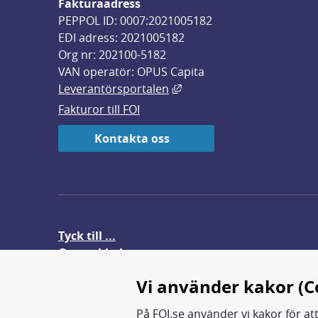
Fakturaadress
PEPPOL ID: 0007:2021005182
EDI adress: 2021005182
Org nr: 202100-5182
VAN operatör: OPUS Capita
Länk till annan webbplats,
Leverantörsportalen
Fakturor till FOI
Kontakta oss
Tyck till ...
Om webbplatsen
FOI-anställd i utlandet
Vi använder kakor (C
På FOI.se använder vi kakor för at