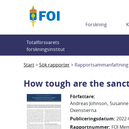
Till innehållet
Forskning
K
Totalförsvarets 
forskningsinstitut
Start
Sök rapporter
Rapportsammanfattning
How tough are the sanct
Författare
:
Andreas
Johnson
Susanne
Oxenstierna
Publiceringsdatum
:
2022-
Rapportnummer
:
FOI Me