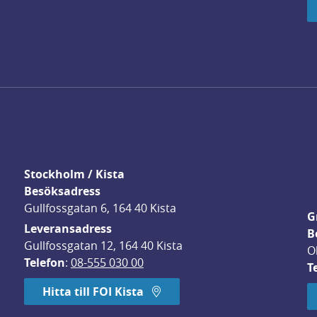
Stockholm / Kista
Besöksadress
Gullfossgatan 6, 164 40 Kista
G
Leveransadress
B
Gullfossgatan 12, 164 40 Kista
O
Telefon
: 
08-555 030 00
T
Hitta till FOI Kista