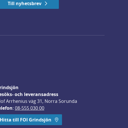
Till nyhetsbrev
rindsjön
esöks- och leveransadress
lof Arrhenius väg 31, Norra Sorunda
elefon
: 
08-555 030 00
Hitta till FOI Grindsjön