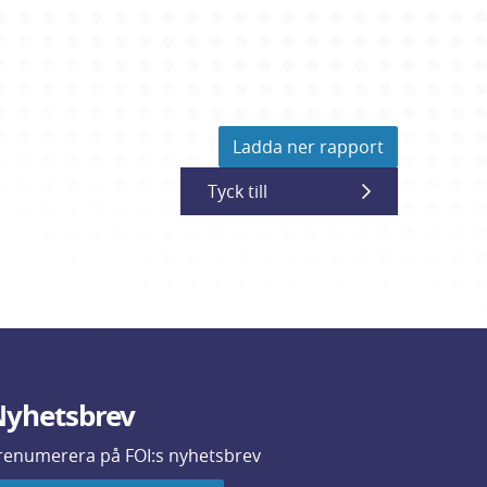
Ladda ner rapport
Tyck till
yhetsbrev
renumerera på FOI:s nyhetsbrev