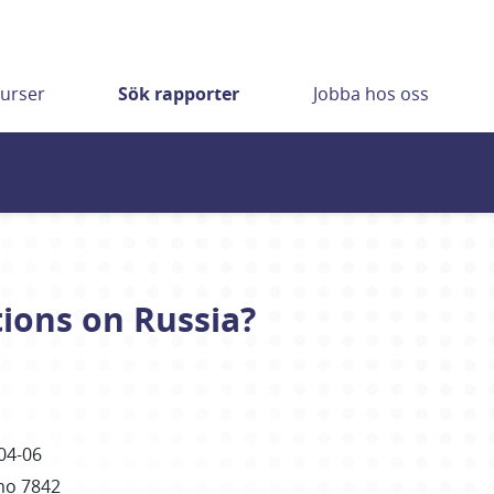
urser
Sök rapporter
Jobba hos oss
ions on Russia?
04-06
mo 7842