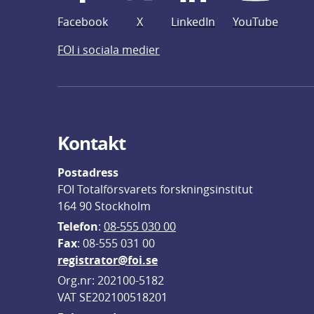
Facebook
X
LinkedIn
YouTube
FOI i sociala medier
Kontakt
Postadress
FOI Totalförsvarets forskningsinstitut
164 90 Stockholm
Telefon
: 
08-555 030 00
F
ax
: 08-555 031 00
registrator@foi.se
Org.nr: 202100-5182
VAT SE202100518201