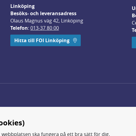
Linköping
U
Besöks- och leveransadress
B
Olaus Magnus väg 42, Linköping
C
Telefon
: 
013-37 80 00
T
 öppnas i nytt fönster.
Hitta till FOI Linköping
ookies)
t webbplatsen ska fungera på ett bra sätt för dig.