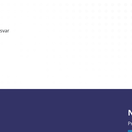
rsvar
N
P