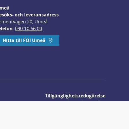
meå
esöks- och leveransadress
ementvägen 20, Umeå
elefon
: 
090-10 66 00
Hitta till FOI Umeå
Tillgänglighetsredogörelse
Integritetspolicy
Om våra kakor