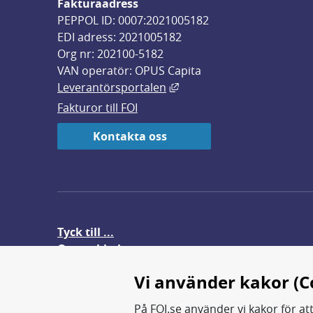
Fakturaadress
PEPPOL ID: 0007:2021005182
EDI adress: 2021005182
Org nr: 202100-5182
VAN operatör: OPUS Capita
Länk till annan webbplats,
Leverantörsportalen
Fakturor till FOI
Kontakta oss
Tyck till ...
Om webbplatsen
FOI-anställd i utlandet
Vi använder kakor (C
På FOI.se använder vi kakor för at