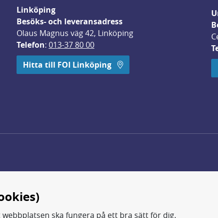
Linköping
U
Besöks- och leveransadress
B
Olaus Magnus väg 42, Linköping
C
Telefon
: 
013-37 80 00
T
 öppnas i nytt fönster.
Hitta till FOI Linköping
ookies)
t webbplatsen ska fungera på ett bra sätt för dig.