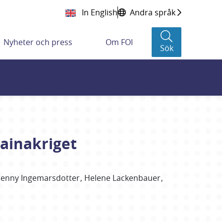
In English
Andra språk
Nyheter och press
Om FOI
Sök
rainakriget
Jenny
Ingemarsdotter
Helene
Lackenbauer