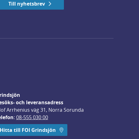
Till nyhetsbrev
rindsjön
esöks- och leveransadress
lof Arrhenius väg 31, Norra Sorunda
elefon
: 
08-555 030 00
Hitta till FOI Grindsjön