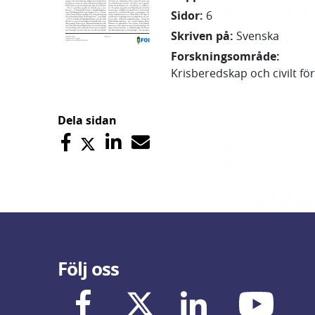
Sidor
:
6
Skriven på
:
Svenska
Forskningsområde
:
Krisberedskap och civilt fö
Dela sidan
Följ oss