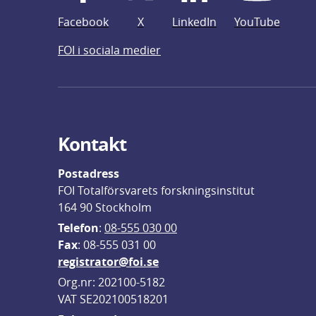
Facebook
X
LinkedIn
YouTube
FOI i sociala medier
Kontakt
Postadress
FOI Totalförsvarets forskningsinstitut
164 90 Stockholm
Telefon
: 
08-555 030 00
F
ax
: 08-555 031 00
registrator@foi.se
Org.nr: 202100-5182
VAT SE202100518201