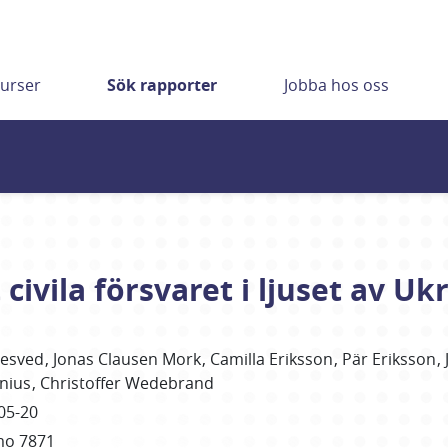
urser
Sök rapporter
Jobba hos oss
civila försvaret i ljuset av Uk
esved
Jonas
Clausen Mork
Camilla
Eriksson
Pär
Eriksson
nius
Christoffer
Wedebrand
05-20
mo 7871