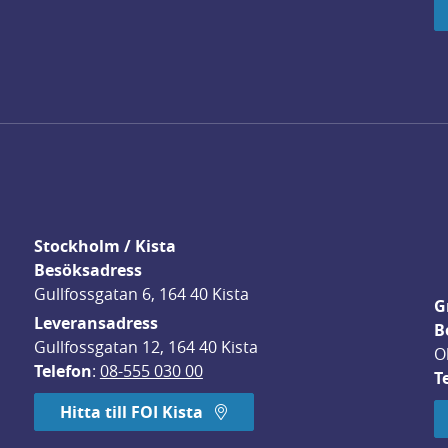
Stockholm / Kista
Besöksadress
Gullfossgatan 6, 164 40 Kista
G
Leveransadress
B
Gullfossgatan 12, 164 40 Kista
O
Telefon
: 
08-555 030 00
T
Hitta till FOI Kista