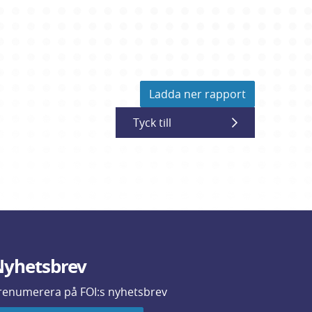
Ladda ner rapport
Tyck till
yhetsbrev
renumerera på FOI:s nyhetsbrev