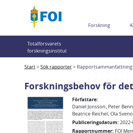
Till innehållet
Forskning
K
Totalförsvarets 
forskningsinstitut
Start
Sök rapporter
Rapportsammanfattning
Forskningsbehov för det 
Författare
:
Daniel
Jonsson
Peter
Benn
Beatrice
Reichel
Ola
Sveno
Publiceringsdatum
:
2022-
Rapportnummer
:
FOI Me