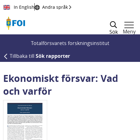
Till innehållet
In English
Andra språk
Meny
Sök
Totalförsvarets forskningsinstitut
Tillbaka till
Sök rapporter
Ekonomiskt försvar: Vad
och varför