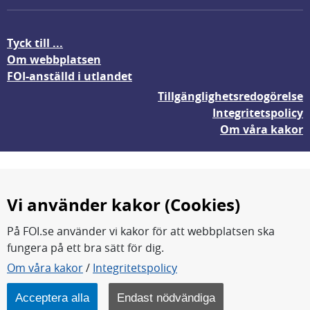
Tyck till ...
Om webbplatsen
FOI-anställd i utlandet
Tillgänglighetsredogörelse
Integritetspolicy
Om våra kakor
Vi använder kakor (Cookies)
På FOI.se använder vi kakor för att webbplatsen ska
fungera på ett bra sätt för dig.
FOI forskar för en säkrare värld.
Om våra kakor
/
Integritetspolicy
FOI:s kärnverksamhet är forskning, metod- och
teknikutveckling samt analyser och studier.
Acceptera alla
Endast nödvändiga
Myndigheten ligger under Försvarsdepartementet.