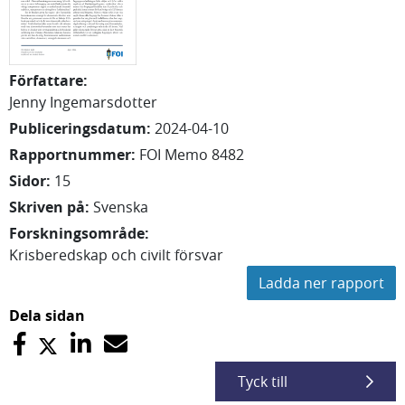
Författare
:
Jenny
Ingemarsdotter
Publiceringsdatum
:
2024-04-10
Rapportnummer
:
FOI Memo 8482
Sidor
:
15
Skriven på
:
Svenska
Forskningsområde
:
Krisberedskap och civilt försvar
Ladda ner rapport
Dela sidan
Tyck till