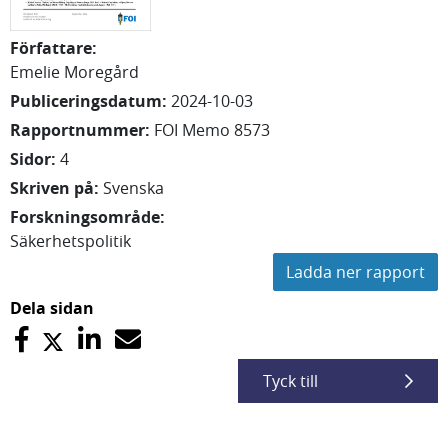
Författare
:
Emelie
Moregård
Publiceringsdatum
:
2024-10-03
Rapportnummer
:
FOI Memo 8573
Sidor
:
4
Skriven på
:
Svenska
Forskningsområde
:
Säkerhetspolitik
Ladda ner rapport
Dela sidan
Tyck till