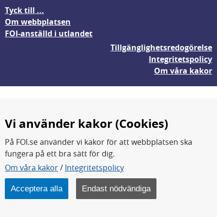
Tyck till ...
Om webbplatsen
FOI-anställd i utlandet
Tillgänglighetsredogörelse
Integritetspolicy
Om våra kakor
Vi använder kakor (Cookies)
På FOI.se använder vi kakor för att webbplatsen ska
fungera på ett bra sätt för dig.
FOI forskar för en säkrare värld.
Om våra kakor
/
Integritetspolicy
FOI:s kärnverksamhet är forskning, metod- och
teknikutveckling samt analyser och studier.
Acceptera alla
Endast nödvändiga
Myndigheten ligger under Försvarsdepartementet.