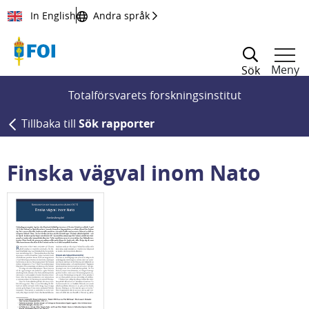
Till innehållet
In English
Andra språk
Meny
Sök
Totalförsvarets forskningsinstitut
Tillbaka till
Sök rapporter
Finska vägval inom Nato