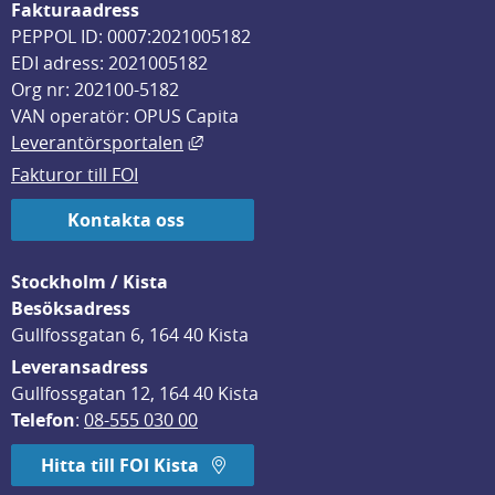
Fakturaadress
PEPPOL ID: 0007:2021005182
EDI adress: 2021005182
Org nr: 202100-5182
VAN operatör: OPUS Capita
Länk till annan webbplats, öppnas i
Leverantörsportalen
Fakturor till FOI
Kontakta oss
Stockholm / Kista
Besöksadress
Gullfossgatan 6, 164 40 Kista
Leveransadress
Gullfossgatan 12, 164 40 Kista
Telefon
: 
08-555 030 00
Hitta till FOI Kista