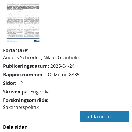
Författare
:
Anders
Schröder
Niklas
Granholm
Publiceringsdatum
:
2025-04-24
Rapportnummer
:
FOI Memo 8835
Sidor
:
12
Skriven på
:
Engelska
Forskningsområde
:
Säkerhetspolitik
Ladda ner rapport
Dela sidan