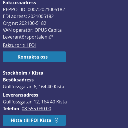
Fakturaadress
PEPPOL ID: 0007:2021005182
EDI adress: 2021005182
Org nr: 202100-5182
VAN operatör: OPUS Capita
Länk till annan webbplats, öppnas i
Leverantörsportalen
Fakturor till FOI
Kontakta oss
Stockholm / Kista
Besöksadress
Gullfossgatan 6, 164 40 Kista
Leveransadress
Gullfossgatan 12, 164 40 Kista
Telefon
: 
08-555 030 00
Hitta till FOI Kista