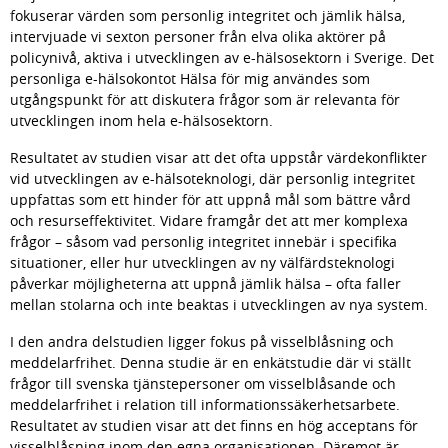
fokuserar värden som personlig integritet och jämlik hälsa, 
intervju­ade vi sexton personer från elva olika aktörer på 
policynivå, aktiva i utvecklingen av e-hälsosektorn i Sverige. Det 
personliga e-hälsokontot Hälsa för mig användes som 
utgångspunkt för att diskutera frågor som är relevanta för 
utvecklingen inom hela e-hälsosektorn.
Resultatet av studien visar att det ofta uppstår värde­konflikter 
vid utvecklingen av e-hälso­teknologi, där personlig integritet 
uppfattas som ett hinder för att uppnå mål som bättre vård 
och resurseffektivitet. Vidare framgår det att mer komplexa 
frågor – såsom vad personlig integritet innebär i specifika 
situa­tioner, eller hur utvecklingen av ny välfärds­teknologi 
påverkar möjligheterna att uppnå jämlik hälsa – ofta faller 
mellan stolarna och inte beaktas i utvecklingen av nya system.
I den andra delstudien ligger fokus på vissel­blåsning och 
meddelarfrihet. Denna studie är en enkätstudie där vi ställt 
frågor till svenska tjänstepersoner om vissel­blåsande och 
meddelar­frihet i relation till informations­säkerhetsarbete. 
Resultatet av studien visar att det finns en hög acceptans för 
vissel­blåsning inom den egna organisationen. Däremot är 