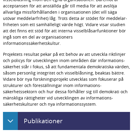
acceptansen för att anställda går till media för att avslöja 
allvarliga missför­hållanden i organisationen (det vill säga 
utövar meddelar­frihet) låg. Trots detta är stödet för meddelar­
friheten som ett samhäl­leligt värde högt. Vidare visar studien 
att det finns ett stöd för att interna visselblåsar­funktioner bör 
ingå som en del av organisa­tioners 
informationssäkerhetskultur.
Projektets resultat pekar på ett behov av att utveckla riktlinjer 
och policys för utvecklingen inom områden där informations­
säkerhet står i fokus, så att fundamentala demokratiska värden, 
såsom personlig integritet och vissel­blåsning, beaktas bättre. 
Vidare bör nya forsknings­­projekt utvecklas som fokuserar på 
strukturer och föreställningar inom informa­tions­
säkerhetssektorn och hur dessa förhåller sig till demokrati och 
mänskliga rättigheter vid utvecklingen av informations­
säkerhetskulturer och nya informations­system.
Publikationer