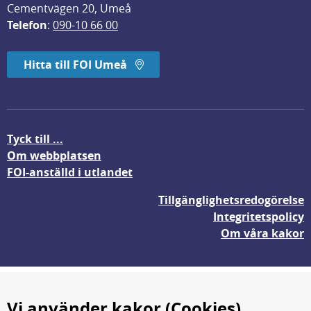
Cementvägen 20, Umeå
Telefon
: 
090-10 66 00
Hitta till FOI Umeå
Tyck till ...
Om webbplatsen
FOI-anställd i utlandet
Tillgänglighetsredogörelse
Integritetspolicy
Om våra kakor
Vi använder kakor (Cookies)