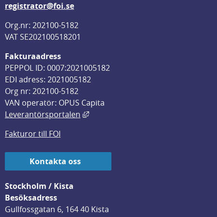
registrator@foi.se
Org.nr: 202100-5182
VAT SE202100518201
Fakturaadress
PEPPOL ID: 0007:2021005182
EDI adress: 2021005182
Org nr: 202100-5182
VAN operatör: OPUS Capita
Länk till annan webbplats, öppnas i
Leverantörsportalen
Fakturor till FOI
Kontakta oss
Stockholm / Kista
Besöksadress
Gullfossgatan 6, 164 40 Kista