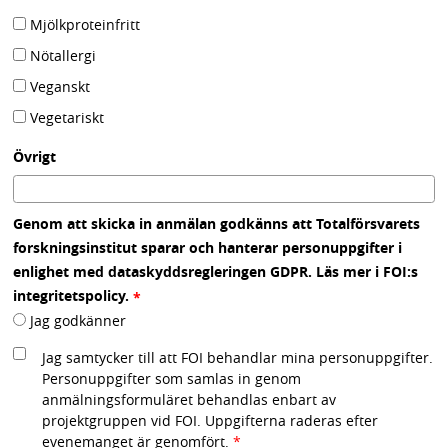
Mjölkproteinfritt
Nötallergi
Veganskt
Vegetariskt
Övrigt
Genom att skicka in anmälan godkänns att Totalförsvarets
forskningsinstitut sparar och hanterar personuppgifter i
enlighet med dataskyddsregleringen GDPR. Läs mer i FOI:s
(obligatorisk)
integritetspolicy.
*
Genom att skicka in anmälan godkänns at
Jag godkänner
Jag samtycker till att FOI behandlar mina personuppgifter.
Personuppgifter som samlas in genom
anmälningsformuläret behandlas enbart av
projektgruppen vid FOI. Uppgifterna raderas efter
evenemanget är genomfört.
*