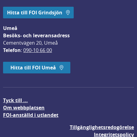
Hitta till FOI Grindsjön
Umeå
Besöks- och leveransadress
Cementvägen 20, Umeå
Telefon
: 
090-10 66 00
Hitta till FOI Umeå
Tyck till ...
Om webbplatsen
FOI-anställd i utlandet
Tillgänglighetsredogörelse
Integritetspolicy